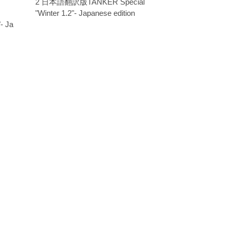
2 日本語翻訳版TANKER Special
"Winter 1.2"- Japanese edition
- Ja