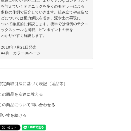
車体に付いた泥や土に、よりリアルなコントラスト
を与えていくテクニックを多くのモデラーによる

多数の作例で紹介していきます。組み立てや改造な
どについては極力解説を省き、泥や土の再現に

ついて徹底的に解説します。後半では恒例のテクニ
ックスクールも掲載。ピンポイントの技を

わかりやすく解説します。

2019年7月21日発売

特定商取引法に基づく表記（返品等）
この商品を友達に教える
この商品について問い合わせる
買い物を続ける