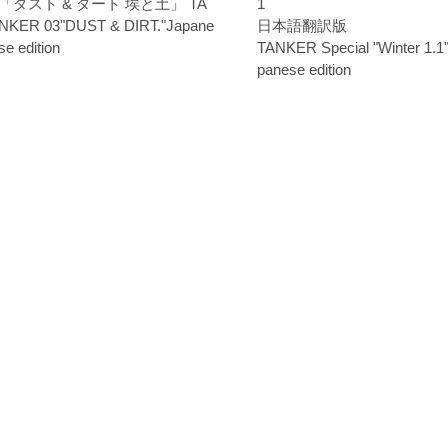
「ダスト & ダート 埃と土」 TA
1
NKER 03"DUST & DIRT."Japane
日本語翻訳版
se edition
TANKER Special "Winter 1.1"
panese edition