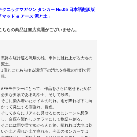
テクニックマガジン タンカー No.05 日本語翻訳版
「マッド & アース 泥と土」
こちらの商品は書店流通がございません。
悪路を駆け巡る戦場の雄。車体に跳ね上がる大地の
泥土。

1冊丸ごとあらゆる環境下の汚れを多数の作例で再
現。

AFVモデラーにとって、作品をさらに魅せるために
必要な要素である泥や土、そして砂埃。

そこに染み着いたオイルの汚れ。雨が降れば下に向
かって発生する雨垂れ。褪色。

そしてさらにリアルに見せるためにシーンを想像
し、台座を製作しジオラマにして物語を創る。

そこには雨や雪でぬかるんだ路。晴れれば大地は乾
いた土と濡れた土で彩れる。今回のタンカーでは、
