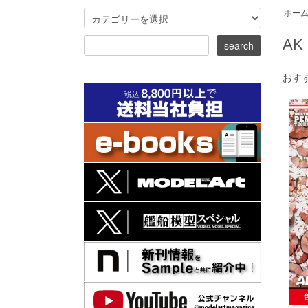
ホー
A
おす