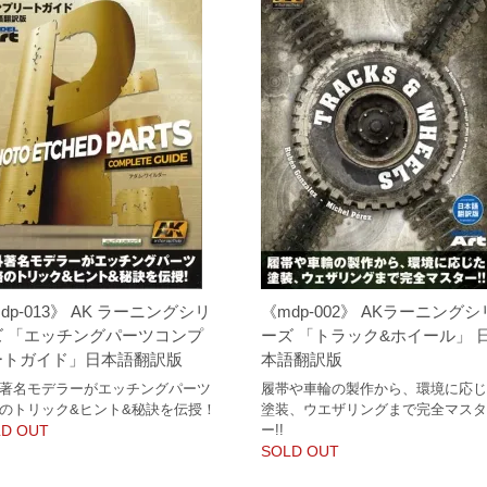
dp-013》 AK ラーニングシリ
《mdp-002》 AKラーニングシ
ズ 「エッチングパーツコンプ
ーズ 「トラック&ホイール」 
ートガイド」日本語翻訳版
本語翻訳版
著名モデラーがエッチングパーツ
履帯や車輪の製作から、環境に応
のトリック&ヒント&秘訣を伝授！
塗装、ウエザリングまで完全マス
D OUT
ー!!
SOLD OUT