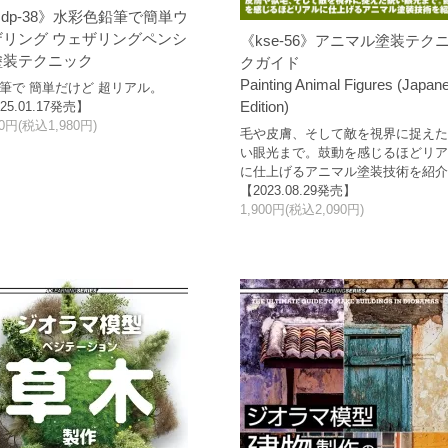
dp-38》水彩色鉛筆で簡単ウ
ザリング ウェザリングペンシ
《kse-56》アニマル塗装テク
塗装テクニック
クガイド
Painting Animal Figures (Japan
筆で 簡単だけど 超リアル。
Edition)
25.01.17発売】
00円(税込1,980円)
毛や皮膚、そして敵を視界に捉え
い眼光まで。鼓動を感じるほどリ
に仕上げるアニマル塗装技術を紹
【2023.08.29発売】
1,900円(税込2,090円)