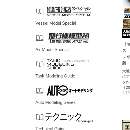
Vessel Model Special
《m
Air Model Special
ズ
ン
版
大地
Tank Modeling Guide
にす
を作
【20
1,7
Auto Modeling Series
Technical Guide