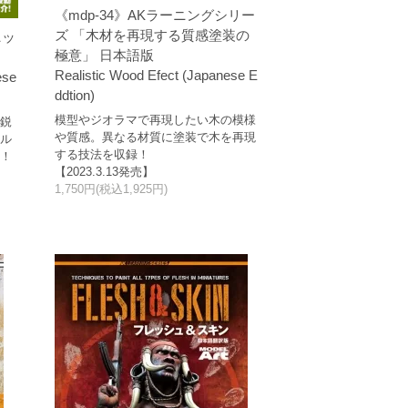
《mdp-34》AKラーニングシリー
ズ 「木材を再現する質感塗装の
ニッ
極意」 日本語版
Realistic Wood Efect (Japanese E
ese
ddtion)
模型やジオラマで再現したい木の模様
た鋭
や質感。異なる材質に塗装で木を再現
アル
する技法を収録！
介！
【2023.3.13発売】
1,750円(税込1,925円)