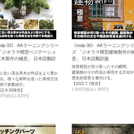
dp-33》 AKラーニングシリー
《mdp-30》 AKラーニングシ
 「ジオラマ模型ベジテーショ
ズ 「ジオラマ模型建物製作の
草木製作の極意」 日本語翻訳
意」 日本語翻訳版
情景模型が切り取ったその瞬間。
建築物がその作品が表現する文化
に生い茂る草木が作品をより豊か
歴史的背景を裏付ける。
る。様々な材料を使った再現方法
【2022.7.7発売】
例で多数紹介。
1,800円(税込1,980円)
22.9.30発売】
50円(税込1,925円)