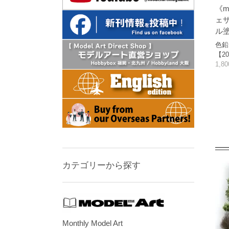
《m
ェ
ル
色鉛
【20
1,8
カテゴリーから探す
Monthly Model Art