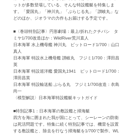
ットが多数登場している、そんな特設艦艇を特集しま
す。「愛国丸」「神川丸」「ぶらじる丸」「讃岐丸」な
どのほか、ジオラマの力作もお届けする予定です。
■〈巻頭特別記事〉円形劇場：最上/折れたクチバシ タ
ミヤ1/700改造ほか：WildRiver荒川直人
日本海軍 水上機母艦 神川丸 ピットロード1/700：山口
真人
日本海軍 特設水上機母艦 讃岐丸 フジミ1/700：澤田昌
英
日本海軍 特設巡洋艦 愛国丸1941 ピットロード1/700：
澤田昌英
日本海軍 特設輸送船 ぶらる丸 フジミ1/700改造：衣島
尚一
〈模型解説〉日本海軍特設艦艇キットガイド
■特別記事1：日本海軍の敷設艦と掃海艇
四方を海に囲まれた我が国にとって、シーレーンの防衛
は死活問題です。特集に続く特別記事では、機雷を設置
する敷設艦と、除去を行なう掃海艇を1/700で製作。WL