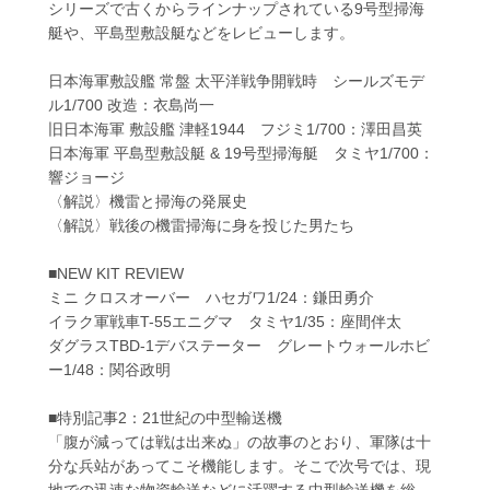
シリーズで古くからラインナップされている9号型掃海
艇や、平島型敷設艇などをレビューします。
日本海軍敷設艦 常盤 太平洋戦争開戦時 シールズモデ
ル1/700 改造：衣島尚一
旧日本海軍 敷設艦 津軽1944 フジミ1/700：澤田昌英
日本海軍 平島型敷設艇 & 19号型掃海艇 タミヤ1/700：
響ジョージ
〈解説〉機雷と掃海の発展史
〈解説〉戦後の機雷掃海に身を投じた男たち
■NEW KIT REVIEW
ミニ クロスオーバー ハセガワ1/24：鎌田勇介
イラク軍戦車T-55エニグマ タミヤ1/35：座間伴太
ダグラスTBD-1デバステーター グレートウォールホビ
ー1/48：関谷政明
■特別記事2：21世紀の中型輸送機
「腹が減っては戦は出来ぬ」の故事のとおり、軍隊は十
分な兵站があってこそ機能します。そこで次号では、現
地での迅速な物資輸送などに活躍する中型輸送機を総