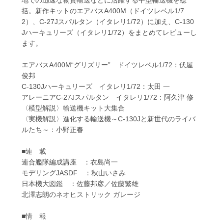
括。新作キットのエアバスA400M（ドイツレベル1/7
2）、C-27Jスパルタン（イタレリ1/72）に加え、C-130
Jハーキュリーズ（イタレリ1/72）をまとめてレビューし
ます。
エアバスA400M“グリズリー” ドイツレベル1/72：伏屋
俊邦
C-130Jハーキュリーズ イタレリ1/72：太田 一
アレーニアC-27Jスパルタン イタレリ1/72：阿久津 修
〈模型解説〉輸送機キット大集合
〈実機解説〉進化する輸送機～C-130Jと新世代のライバ
ルたち～：小野正春
■連 載
連合艦隊編成講座 ：衣島尚一
モデリングJASDF ：秋山いさみ
日本機大図鑑 ：佐藤邦彦／佐藤繁雄
北澤志朗のネオヒストリック ガレージ
■情 報