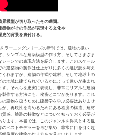
情景模型が切り取ったその瞬間。
建築物がその作品が表現する文化や
歴史的背景を裏付ける。
AK ラーニングシリーズの新刊では、建物の扱い
方、シンプルな建築模型の作り方、そしてさまざま
なシーンでの表現方法を紹介します。このスケール
での建築物の製作は仕上がりに多くの選択肢を与え
てくれますが、建物の年式や建材、そして地球上の
どの地域に建てられているかによって違いが生まれ
ます。それらを忠実に表現し、非常にリアルな建物
を製作する方法にも、秘密とコツがあります。これ
らの建物を扱うために建築学を学ぶ必要はありませ
んが、再現性を高めるためにある程度の構造、建材
の質感、塗装の特徴などについて知っておく必要が
あります。本書では、このジャンルを得意とする世
界のベストモデラーを再び集め、非常に目を引く超
高解像度な建物の作り方をお見せいたします。