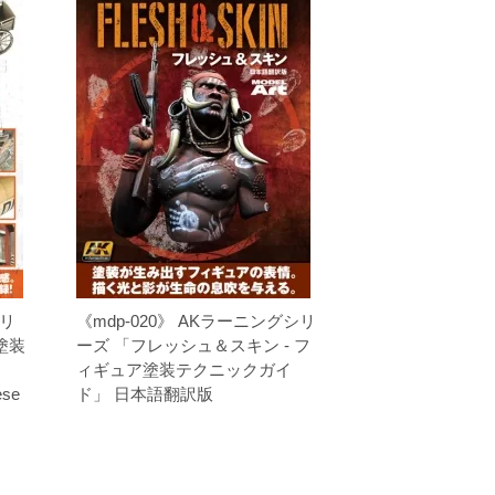
シリ
《mdp-020》 AKラーニングシリ
塗装
ーズ 「フレッシュ＆スキン - フ
ィギュア塗装テクニックガイ
ese
ド」 日本語翻訳版