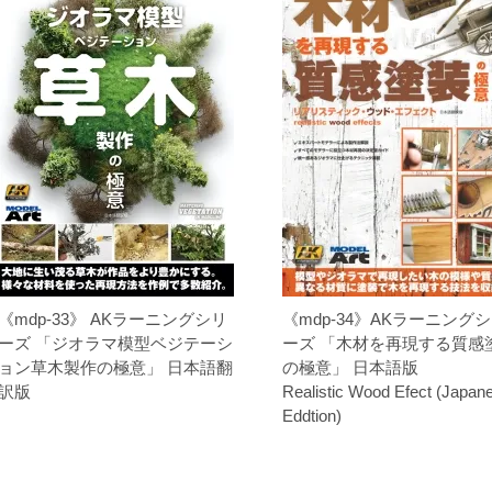
《mdp-33》 AKラーニングシリ
《mdp-34》AKラーニング
ーズ 「ジオラマ模型ベジテーシ
ーズ 「木材を再現する質感
ョン草木製作の極意」 日本語翻
の極意」 日本語版
訳版
Realistic Wood Efect (Japan
Eddtion)