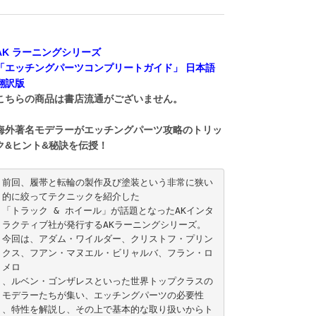
AK ラーニングシリーズ
「エッチングパーツコンプリートガイド」 日本語
翻訳版
こちらの商品は書店流通がございません。
海外著名モデラーがエッチングパーツ攻略のトリッ
ク&ヒント&秘訣を伝授！
前回、履帯と転輪の製作及び塗装という非常に狭い
的に絞ってテクニックを紹介した

「トラック & ホイール」が話題となったAKインタ
ラクティブ社が発行するAKラーニングシリーズ。

今回は、アダム・ワイルダー、クリストフ・プリン
クス、フアン・マヌエル・ビリャルバ、フラン・ロ
メロ

、ルベン・ゴンザレスといった世界トップクラスの
モデラーたちが集い、エッチングパーツの必要性

、特性を解説し、その上で基本的な取り扱いからト