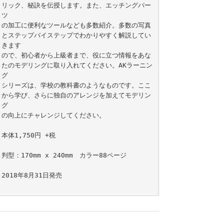
リック、秘訣を伝授します。また、エッチングパー
ツ

の加工に便利なツールなども多数紹介。多数の写真
とステップバイステップでわかりやすく解説してい
きます

ので、初心者から上級者まで、役に立つ情報をあな
たのモデリングに取り入れてください。AKラーニン
グ

シリーズは、学校の教科書のようなものです。ここ
から学び、さらに独自のアレンジを加えてモデリン
グ

の向上にチャレンジしてください。

本体1,750円 +税
判型：170mm x 240mm　カラー88ページ 
2018年8月31日発売
