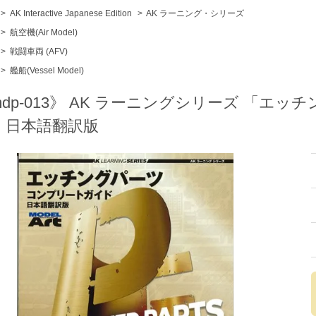
>
AK Interactive Japanese Edition
>
AK ラーニング・シリーズ
>
航空機(Air Model)
>
戦闘車両 (AFV)
>
艦船(Vessel Model)
mdp-013》 AK ラーニングシリーズ 「エ
」日本語翻訳版