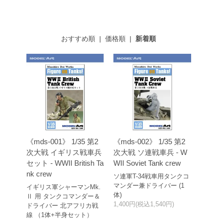
おすすめ順
|
価格順
|
新着順
《mds-001》 1/35 第2
《mds-002》 1/35 第2
次大戦 イギリス戦車兵
次大戦 ソ連戦車兵 - W
セット - WWII British Ta
WII Soviet Tank crew
nk crew
ソ連軍T-34戦車用タンクコ
マンダー兼ドライバー (1
イギリス軍シャーマンMk.
体)
Ⅱ 用 タンクコマンダー＆
1,400円(税込1,540円)
ドライバー 北アフリカ戦
線 （1体+半身セット）