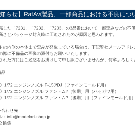
知らせ】RafAvi製品、一部商品における不良について 
売した「7231」「7232」「7233」の3品番において一部歪みなどの
高さとパッケージ封入時に圧迫されたのが原因と思われます。
トの内側の本体まで歪みが発生している場合は、下記弊社メールアドレ
の際に不備品の画像の添付もお願いいたします。
された方にはご迷惑をお掛けして申し訳ございませんが、何卒よろしく
商品
.
1》1/72 エンジンノズル F-15J/DJ（ファインモールド用）
32》1/72 エンジンノズル ファントム?（後期）用（ハセガワ用）
33》1/72 エンジンノズル ファントム?（後期）用（ファインモールド用
い合わせ先
：info@modelart-shop.jp
vi交換係