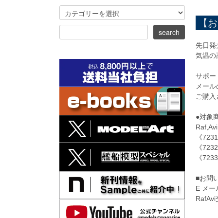
【お
先日発
気温の
サポー
メール
ご購入
●対象
Raf,Avi
《723
《72
《72
■お問
E メール
RafA