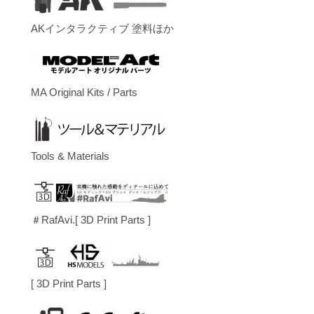
AKインタラクティブ 塗料ほか
MA Original Kits / Parts
Tools & Materials
＃RafAvi.[ 3D Print Parts ]
[ 3D Print Parts ]