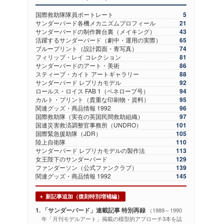
国際救助隊隊員ポートレート
5
サンダーバード各機メカニズムプロフィール
21
サンダーバードの制作舞台裏（メイキング）
43
活躍するサンダーバード（劇中・運用の実際）
65
ブループリント（設計図面・青写真）
74
フィリップ・レイ コレクション
81
サンダーバードのアート・美術
86
スティーブ・カイト アートギャラリー
88
サンダーバード レプリカモデル
92
ロールス・ロイス FAB 1（ペネロープ号）
94
カルト・プリント（貴重な印刷物・資料）
95
関連グッズ・商品情報 1992
96
国際救助隊（実在の英国民間救助組織）
97
国連災害救済調整官事務所（UNDRO）
101
国際緊急援助隊（JDR）
105
陸上自衛隊
110
サンダーバード レプリカモデルの製作法
113
女王陛下のサンダーバード
129
ファンダーソン（公式ファンクラブ）
139
関連グッズ・商品情報 1992
145
＋ 新記事追加（復刻特別増補編）
1. 「サンダーバード」連載記事 特別再録
（1989～1990
年「月刊モデルアート」掲載の模型的アプローチ3本を誌