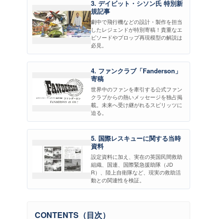
3. デイビット・シソン氏 特別新
規記事
劇中で飛行機などの設計・製作を担当
したレジェンドが特別寄稿！貴重なエ
ピソードやプロップ再現模型の解説は
必見。
4. ファンクラブ「Fanderson」
寄稿
世界中のファンを牽引する公式ファン
クラブからの熱いメッセージを独占掲
載。未来へ受け継がれるスピリッツに
迫る。
5. 国際レスキューに関する当時
資料
設定資料に加え、実在の英国民間救助
組織、国連、国際緊急援助隊（JD
R）、陸上自衛隊など、現実の救助活
動との関連性を検証。
CONTENTS（目次）