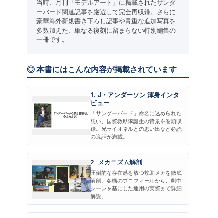
当時、月刊「モデルアート」に掲載されたサンダ
ーバード関連記事を厳選して完全再収録。さらに
豪華海外新規書き下ろし記事や貴重な追加写真を
多数加えた、単なる復刻に留まらない特別編集の
一冊です。
◎ 本書にはこんな内容が掲載されています
1. J・アンダーソン 渾身インタ
ビュー
「サンダーバード」命名に込められた
想い、国際救助隊誕生の背景を巻頭収
録。兄ライオネルとの思い出など必読
の逸話が満載。
2. メカニズム解剖
圧倒的な存在感を放つ救助メカを徹底
解剖。各機のプロフィールから、劇中
シーンを基にした運用の実際まで詳細
解説。