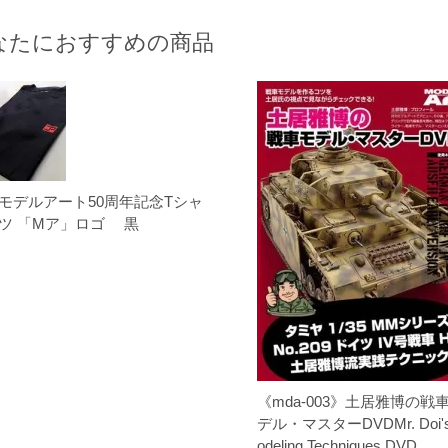
なたにおすすめの商品
モデルアート50周年記念Tシャ
ツ 「Mア」ロゴ 黒
《mda-003》土居雅博の戦
デル・マスターDVDMr. Doi'
odeling Techniques DVD