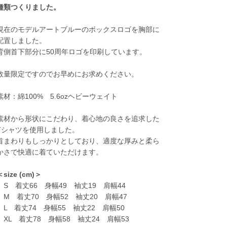
種類つくりました。
現在のモデルアートブルーのボックスロゴを胸部に
配置しました。
背側首下部分に50周年ロゴを印刷しています。
数量限定ですのでお早めにお求めください。
素材：綿100% 5.6ozヘビーウェイト
素材から形状にこだわり、着心地の良さを追求した
Tシャツを使用しました。
首まわりもしっかりとしており、適度な厚みと柔ら
かさで快適に着ていただけます。
＜size (cm)＞
S 着丈66 身幅49 袖丈19 肩幅44
M 着丈70 身幅52 袖丈20 肩幅47
L 着丈74 身幅55 袖丈22 肩幅50
XL 着丈78 身幅58 袖丈24 肩幅53