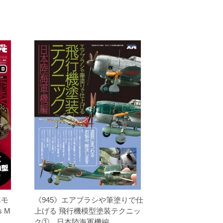
車モ
《945》エアブラシや筆塗りで仕
s M
上げる 飛行機模型塗装テクニッ
ク① 日本陸海軍機編