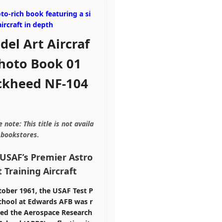
to-rich book featuring a si
aircraft in depth
el Art Aircraf
Photo Book 01
ckheed NF-104
e note:
This title is
not
availa
n bookstores.
USAF’s Premier Astro
 Training Aircraft
tober 1961, the USAF Test P
School at Edwards AFB was r
ed the
Aerospace Research