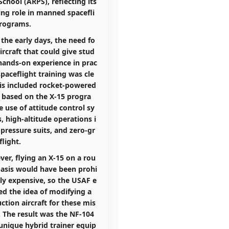
 School (ARPS)
, reflecting its
ng role in manned spacefli
rograms.
the early days, the need fo
aircraft that could give stud
hands-on experience in prac
 spaceflight training was cle
his included rocket-powered
t based on the X-15 progra
e use of attitude control sy
, high-altitude operations i
l-pressure suits, and zero-gr
flight.
er, flying an X-15 on a rou
basis would have been prohi
ely expensive, so the USAF e
ed the idea of modifying a
ction aircraft for these mis
. The result was the
NF-104
nique hybrid trainer equip