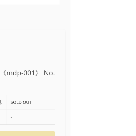
《mdp-001》 No.
況
SOLD OUT
-