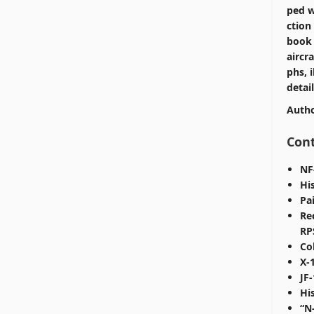
ped w
ction
book 
aircr
phs, 
detai
Autho
Con
NF
Hi
Pa
Re
RP
Co
X-
JF
Hi
“N