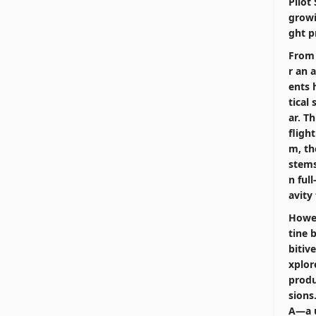
Pilot
growi
ght p
From 
r an 
ents 
tical
ar. T
fligh
m, th
stems
n ful
avity 
Howev
tine 
bitiv
xplor
produ
sions
A
—a u