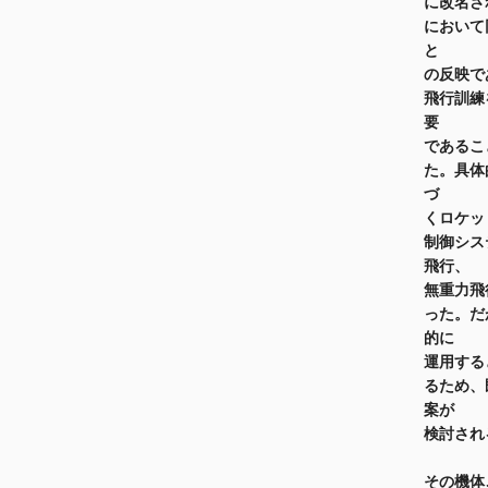
に改名さ
において
と
の反映で
飛行訓練
要
であるこ
た。具体
づ
くロケッ
制御シス
飛行、
無重力飛
った。だ
的に
運用する
るため、
案が
検討され
その機体