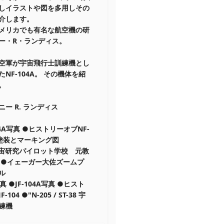
しイラストや図を多用しその
介します。
メリカでも有名な航空機の研
ー・R・ランディス。
空軍が宇宙飛行士訓練機とし
NF-104A。 その機体を紹
。
ー R. ランディス
04A写真 ●ヒストリーオブNF-
●塗装とマーキング図
宙研究パイロット学校 元教
 ●イェーガー大佐ズームプ
ル
写真 ●JF-104A写真 ●ヒスト
104 ●"N-205 / ST-38 宇
練機