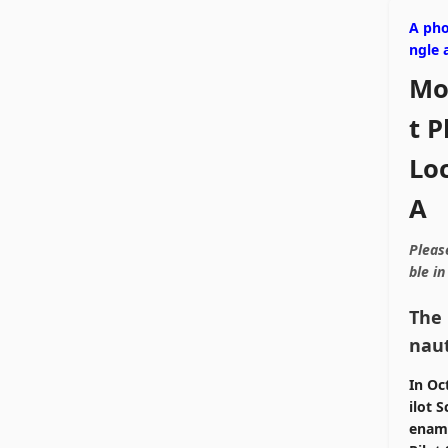
A pho
ngle 
Mod
t 
Lo
A
Pleas
ble i
The 
naut
In Oc
ilot 
enam