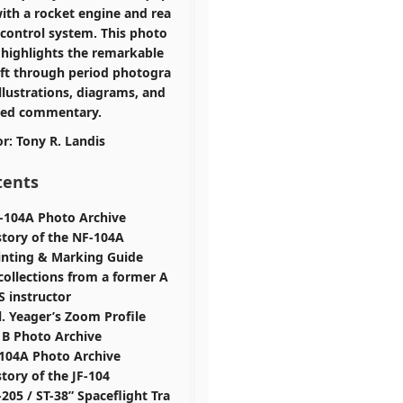
ith a rocket engine and rea
 control system. This photo
highlights the remarkable
aft through period photogra
illustrations, diagrams, and
led commentary.
r:
Tony R. Landis
tents
-104A Photo Archive
story of the NF-104A
inting & Marking Guide
collections from a former A
S instructor
l. Yeager’s Zoom Profile
1B Photo Archive
-104A Photo Archive
story of the JF-104
-205 / ST-38” Spaceflight Tra