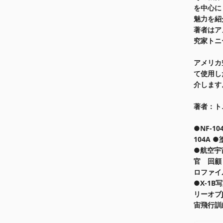
を中心に
魅力を紹
著者はア
究家トニ
アメリカ
て使用した
介します
著者：トニ
●NF-1
104A 
●航空宇
官 回顧
ロファイ
●X-1B
リーオブJF-
宙飛行訓