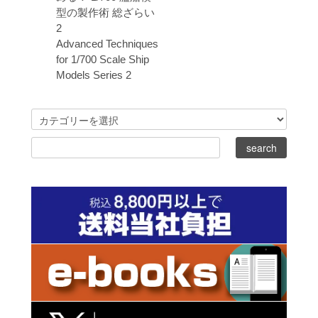
型の製作術 総ざらい
2
Advanced Techniques
for 1/700 Scale Ship
Models Series 2