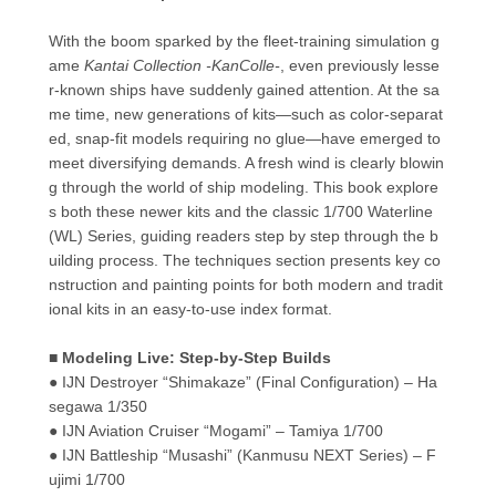
With the boom sparked by the fleet-training simulation g
ame
Kantai Collection -KanColle-
, even previously lesse
r-known ships have suddenly gained attention. At the sa
me time, new generations of kits—such as color-separat
ed, snap-fit models requiring no glue—have emerged to
meet diversifying demands. A fresh wind is clearly blowin
g through the world of ship modeling. This book explore
s both these newer kits and the classic 1/700 Waterline
(WL) Series, guiding readers step by step through the b
uilding process. The techniques section presents key co
nstruction and painting points for both modern and tradit
ional kits in an easy-to-use index format.
■ Modeling Live: Step-by-Step Builds
● IJN Destroyer “Shimakaze” (Final Configuration) – Ha
segawa 1/350
● IJN Aviation Cruiser “Mogami” – Tamiya 1/700
● IJN Battleship “Musashi” (Kanmusu NEXT Series) – F
ujimi 1/700