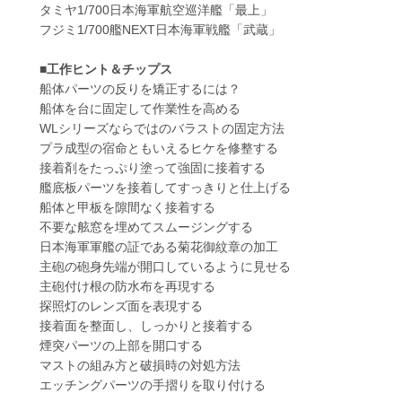
タミヤ1/700日本海軍航空巡洋艦「最上」
フジミ1/700艦NEXT日本海軍戦艦「武蔵」
■工作ヒント＆チップス
船体パーツの反りを矯正するには？
船体を台に固定して作業性を高める
WLシリーズならではのバラストの固定方法
プラ成型の宿命ともいえるヒケを修整する
接着剤をたっぷり塗って強固に接着する
艦底板パーツを接着してすっきりと仕上げる
船体と甲板を隙間なく接着する
不要な舷窓を埋めてスムージングする
日本海軍軍艦の証である菊花御紋章の加工
主砲の砲身先端が開口しているように見せる
主砲付け根の防水布を再現する
探照灯のレンズ面を表現する
接着面を整面し、しっかりと接着する
煙突パーツの上部を開口する
マストの組み方と破損時の対処方法
エッチングパーツの手摺りを取り付ける