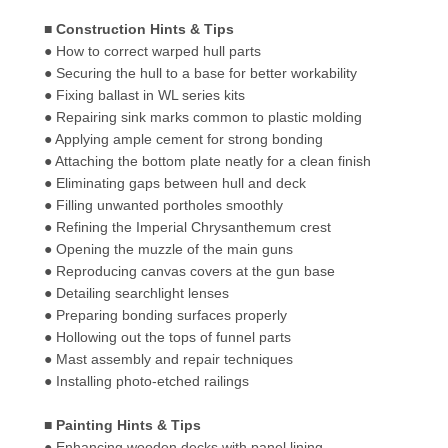
■ Construction Hints & Tips
● How to correct warped hull parts
● Securing the hull to a base for better workability
● Fixing ballast in WL series kits
● Repairing sink marks common to plastic molding
● Applying ample cement for strong bonding
● Attaching the bottom plate neatly for a clean finish
● Eliminating gaps between hull and deck
● Filling unwanted portholes smoothly
● Refining the Imperial Chrysanthemum crest
● Opening the muzzle of the main guns
● Reproducing canvas covers at the gun base
● Detailing searchlight lenses
● Preparing bonding surfaces properly
● Hollowing out the tops of funnel parts
● Mast assembly and repair techniques
● Installing photo-etched railings
■ Painting Hints & Tips
● Enhancing wooden decks with panel lining