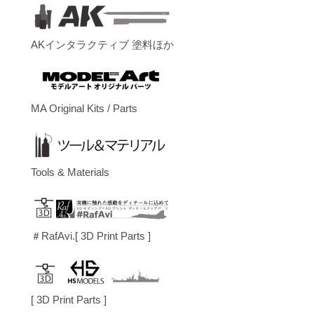
AKインタラクティブ 塗料ほか
MA Original Kits / Parts
Tools & Materials
＃RafAvi.[ 3D Print Parts ]
[ 3D Print Parts ]