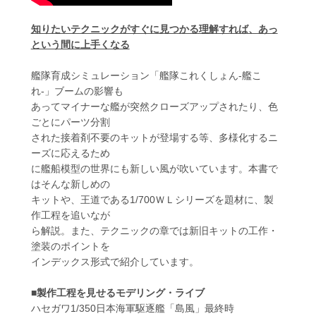
知りたいテクニックがすぐに見つかる理解すれば、あっ
という間に上手くなる
艦隊育成シミュレーション「艦隊これくしょん-艦こ
れ-」ブームの影響も
あってマイナーな艦が突然クローズアップされたり、色
ごとにパーツ分割
された接着剤不要のキットが登場する等、多様化するニ
ーズに応えるため
に艦船模型の世界にも新しい風が吹いています。本書で
はそんな新しめの
キットや、王道である1/700ＷＬシリーズを題材に、製
作工程を追いなが
ら解説。また、テクニックの章では新旧キットの工作・
塗装のポイントを
インデックス形式で紹介しています。
■製作工程を見せるモデリング・ライブ
ハセガワ1/350日本海軍駆逐艦「島風」最終時