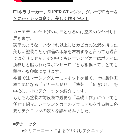
F1やラリーカー、SUPER GTマシン、グループCカーを
とにかくカッコ良く、美しく作りたい！
カーモデルの仕上げのキモとなるのは塗装のツヤ出しに
尽きます。
実車のような…いやそれ以上にピカピカの光沢を持った
美しい塗装こそが作品の印象を左右すると言っても過言
ではありません。その中でもレーシングカーはボディに
所狭しと貼られたスポンサーロゴとも相俟って、とても
華やかな印象になります。
本書ではレーシングカーにスポットを当て、その製作工
程で気になる「デカール貼り」「塗装」「研ぎ出し」を
中心に、そのテクニックを紹介します。
もちろん塗装の前段階で必要な「基礎工作」についても
併せて紹介。レーシングカーのプラモデルを作る時に必
要なテクニックの数々を詰め込みました。
■テクニック
●クリアーコートによるツヤ出しテクニック