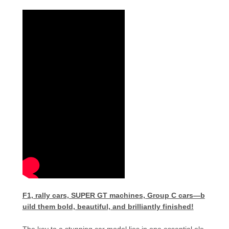
F1, rally cars, SUPER GT machines, Group C cars—b
uild them bold, beautiful, and brilliantly finished!
The key to a stunning car model lies in one essential ele