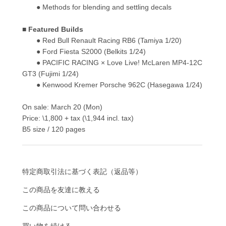
● Methods for blending and settling decals
■ Featured Builds
● Red Bull Renault Racing RB6 (Tamiya 1/20)
● Ford Fiesta S2000 (Belkits 1/24)
● PACIFIC RACING × Love Live! McLaren MP4-12C
GT3 (Fujimi 1/24)
● Kenwood Kremer Porsche 962C (Hasegawa 1/24)
On sale: March 20 (Mon)
Price: \1,800 + tax (\1,944 incl. tax)
B5 size / 120 pages
特定商取引法に基づく表記（返品等）
この商品を友達に教える
この商品について問い合わせる
買い物を続ける