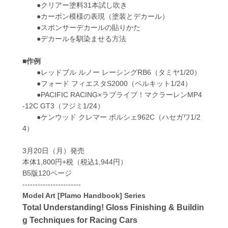
●クリアー塗料31本試し吹き
●カーボン模様の表現（塗装とデカール）
●スポンサーデカールの貼りかた
●デカールを馴染ませる方法
■作例
●レッドブル ルノー レーシングRB6（タミヤ1/20）
●フォード フィエスタS2000（ベルキット1/24）
●PACIFIC RACING×ラブライブ！マクラーレンMP4
-12C GT3（フジミ1/24）
●ケンウッド クレマー ポルシェ962C（ハセガワ1/2
4）
3月20日（月）発売
本体1,800円+税（税込1,944円）
B5版120ページ
-----------------------
Model Art [Plamo Handbook] Series
Total Understanding! Gloss Finishing & Buildin
g Techniques for Racing Cars