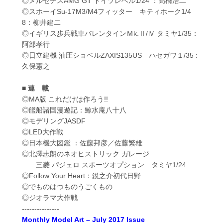
◎メルセデスAMG GT ドイツレベル1/24 ：髙橋浩二
◎スホーイSu-17M3/M4フィッター キティホーク1/4
8：柳井建二
◎イギリス歩兵戦車バレンタインＭk.Ⅱ/Ⅳ タミヤ1/35：
阿部孝行
◎日立建機 油圧ショベルZAXIS135US ハセガワ１/35 :
久保憲之
■ 連 載
◎MA版 これだけは作ろう!!
◎艦船諸国漫遊記：鯨水庵八十八
◎モデリングJASDF
◎LED大作戦
◎日本機大図鑑 ：佐藤邦彦／佐藤繁雄
◎北澤志朗のネオヒストリック ガレージ
三菱 パジェロ スポーツオプション タミヤ1/24
◎Follow Your Heart：鋭之介初代日野
◎でものはつものうごくもの
◎ジオラマ大作戦
---------------
Monthly Model Art – July 2017 Issue