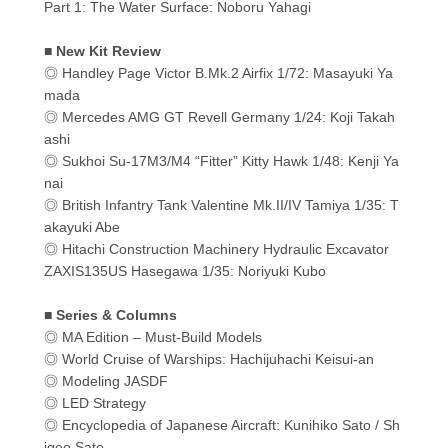
Part 1: The Water Surface: Noboru Yahagi
■ New Kit Review
◎ Handley Page Victor B.Mk.2 Airfix 1/72: Masayuki Ya
mada
◎ Mercedes AMG GT Revell Germany 1/24: Koji Takah
ashi
◎ Sukhoi Su-17M3/M4 “Fitter” Kitty Hawk 1/48: Kenji Ya
nai
◎ British Infantry Tank Valentine Mk.II/IV Tamiya 1/35: T
akayuki Abe
◎ Hitachi Construction Machinery Hydraulic Excavator
ZAXIS135US Hasegawa 1/35: Noriyuki Kubo
■ Series & Columns
◎ MA Edition – Must-Build Models
◎ World Cruise of Warships: Hachijuhachi Keisui-an
◎ Modeling JASDF
◎ LED Strategy
◎ Encyclopedia of Japanese Aircraft: Kunihiko Sato / Sh
igeo Sato