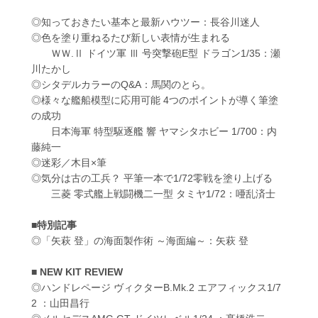
◎知っておきたい基本と最新ハウツー：長谷川迷人
◎色を塗り重ねるたび新しい表情が生まれる
ＷＷ.Ⅱ ドイツ軍 Ⅲ 号突撃砲E型 ドラゴン1/35：瀬
川たかし
◎シタデルカラーのQ&A：馬関のとら。
◎様々な艦船模型に応用可能 4つのポイントが導く筆塗
の成功
日本海軍 特型駆逐艦 響 ヤマシタホビー 1/700：内
藤純一
◎迷彩／木目×筆
◎気分は古の工兵？ 平筆一本で1/72零戦を塗り上げる
三菱 零式艦上戦闘機二一型 タミヤ1/72：唖乱済士
■特別記事
◎「矢萩 登」の海面製作術 ～海面編～：矢萩 登
■ NEW KIT REVIEW
◎ハンドレページ ヴィクターB.Mk.2 エアフィックス1/7
2 ：山田昌行