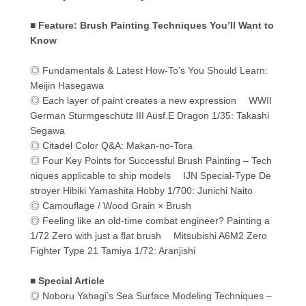
■ Feature: Brush Painting Techniques You’ll Want to
Know
◎ Fundamentals & Latest How-To’s You Should Learn:
Meijin Hasegawa
◎ Each layer of paint creates a new expression WWII
German Sturmgeschütz III Ausf.E Dragon 1/35: Takashi
Segawa
◎ Citadel Color Q&A: Makan-no-Tora
◎ Four Key Points for Successful Brush Painting – Tech
niques applicable to ship models IJN Special-Type De
stroyer Hibiki Yamashita Hobby 1/700: Junichi Naito
◎ Camouflage / Wood Grain × Brush
◎ Feeling like an old-time combat engineer? Painting a
1/72 Zero with just a flat brush Mitsubishi A6M2 Zero
Fighter Type 21 Tamiya 1/72: Aranjishi
■ Special Article
◎ Noboru Yahagi’s Sea Surface Modeling Techniques –