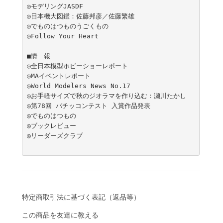
◎モデリングJASDF

◎日本機大図鑑：佐藤邦彦／佐藤繁雄

◎でものはつものうごくもの

◎Follow Your Heart

■情　報

◎全日本模型ホビーショーレポート

◎MAイベントレポート

◎World Modelers News No.17

◎お手軽サイズで秋のジオラマを作り込む：瀬川たかし

◎第78回 パチッコンテスト 入賞作品発表

◎でものはつもの

◎ブックレビュー

◎リーダーズクラブ

特定商取引法に基づく表記（返品等）
この商品を友達に教える