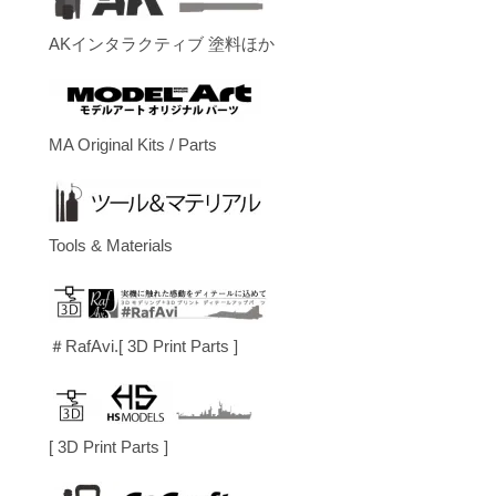
AKインタラクティブ 塗料ほか
MA Original Kits / Parts
Tools & Materials
＃RafAvi.[ 3D Print Parts ]
[ 3D Print Parts ]