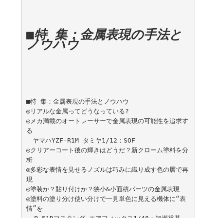
■特 集：金属表現の手法と
ノウハウ
■特 集：金属表現の手法とノウハウ

◎リアルな金属ってどうなっている?

◎メカ満載のオートレーサーで金属表現の可能性を追求す
る

　ヤマハYZF-R1M タミヤ1/12：SOF

◎クリアーコート後の輝きはどうだ？新クローム塗料を分
析

◎多彩な表情を見せるノズルは巧みに織り成す色の層で再
現

◎塗装か？貼り付けか？狭小&小面積パーツの金属表現

◎塗料の塗り分け使い分けで一見単色に見える機体に“表
情”を
