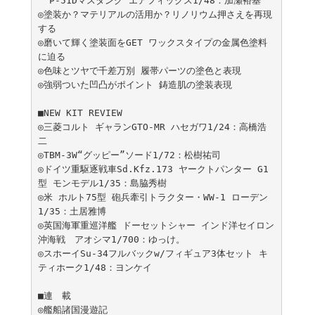
  P-51Dマスタング エアフィックス1/48：加瀬裕基

◎塗装か？マテリアルの活用か？リノリウム押さえを再現
する

◎磨いて輝く塗装面をGET ワックスタイプの金属色塗料
に迫る

◎色味とツヤで千差万別 履帯パーツの塗色と表現

◎強弱ついた凹凸がポイント 鋳造肌の塗装表現

■NEW KIT REVIEW

◎三菱コルト ギャランGTO-MR ハセガワ1/24：高橋浩
二

◎TBM-3W“グッピー”ソード1/72：松樹祐司

◎ドイツ重駆逐戦車Sd.Kfz.173 ヤークトパンター G1
型 モンモデル1/35：島脇秀樹

◎米 ホルト75型 砲兵牽引トラクター・WW-1 ローデン
1/35：土居雅博

◎英国海軍重巡洋艦 ドーセットシャー インド洋セイロン
沖海戦　アオシマ1/700：ゆっけ。

◎スホーイSu-34フルバックw/フィギュア3体セット キ
ティホーク1/48：ヨンケイ

■連　載

◎艦船諸国漫遊記
