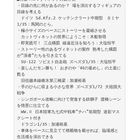
・目線の先に何があるのか？ 場を演出するフィギュアの
目線を考える

　ドイツ Sd.Kfz.2 ケッテンクラート中期型　タミヤ
1/35：馬関のとら。

・極小サイズのベースにストーリーを凝縮させる

　カットヴィネットの世界にようこそ：木船智尋

・即実践可！ 三点構図 線遠近法を知ろう：大塩恒平

・ストーリー性のあるヴィネットの製作 熟考した構図
が“演者”たちを引き立てる

　SU-122 ソビエト自走砲 ズべズダ1/35：大塩恒平

・楽しんだモン勝ち！ おぎのや「峠の釜めし」の土釜に
甦る

　旧信越本線碓氷第三橋梁：加瀬裕基

・手のひらに収まる小さな世界 ズべズダ1/72 大祖国大
戦争

・シンガポール攻略に向けて突進する鉄獅子 渡橋シーン
を情景に仕立てる

　WW.Ⅱ 日本陸軍九七式中戦車“チハ”前期型 迷彩マス
クシート付き　

　ドラゴン1/35：加瀬裕基

・車体をベースに見立てて積載物を載せれば、臨場感と
生活感を演出できる
