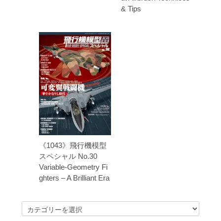
& Tips
《1043》飛行機模型
スペシャル No.30
Variable-Geometry Fi
ghters – A Brilliant Era