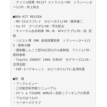
　アメリカ陸軍 M1127 ストライカーRV　トランぺッタ
ー1/35：井上裕太

■NEW KIT REVIEW

・MV-22オスプレイ　ホビーボス1/48：柳井建二

・Su-57　ズベズダ1/48：平出彰太

・チャーチル歩兵戦車 Mk.Ⅶ　AFVクラブ1/35：桂 宏
樹

・ソビエト軍 SMK 多砲塔重戦車　トランぺッター1/3
5：尾林大輔

・護衛艦こんごう型54口径127㎜速射砲　フジミ1/70：
黒田泰孝

・Toyota 2000GT 1966 日本GP　モデラーズ1/24：
北澤志朗

・F8F-1ベアキャット　ホビーボス1/72:金澤尚憲

■情　報

・ブックレビュー

・三沢航空科学館リニューアル

・It's a FIGURE WORLD～目眩くフィギュアの世界

・でものはつもの

・リーダーズクラブ
