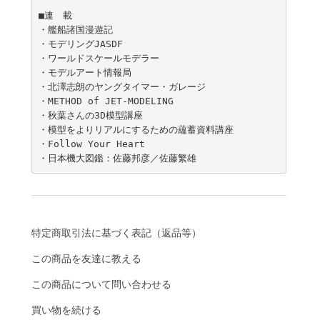
■連　載

・艦船諸国漫遊記

・モデリングJASDF

・ワールドスケールモデラー

・モデルアート情報局

・北澤志朗のヤングタイマー・ガレージ

・METHOD of JET-MODELING

・秋葉さんの3D模型講座

・模型をよりリアルにするための蘊蓄資料講座

・Follow Your Heart

特定商取引法に基づく表記（返品等）
この商品を友達に教える
この商品について問い合わせる
買い物を続ける