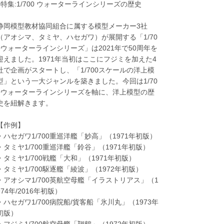
●特集:1/700 ウォーターラインシリーズの歴史
静岡模型教材協同組合に属する模型メーカー3社
（アオシマ、タミヤ、ハセガワ）が展開する「1/70
0ウォーターラインシリーズ」は2021年で50周年を
迎えました。1971年当初はここにフジミを加えた4
社で企画がスタートし、「1/700スケールの洋上模
型」という一大ジャンルを築きました。今回は1/70
0ウォーターラインシリーズを軸に、洋上模型の歴
史を紐解きます。
【作例】
・ハセガワ1/700重巡洋艦「妙高」（1971年初版）
・タミヤ1/700重巡洋艦「鈴谷」（1971年初版）
・タミヤ1/700戦艦「大和」（1971年初版）
・タミヤ1/700駆逐艦「綾波」（1972年初版）
・アオシマ1/700英航空母艦「イラストリアス」（1
974年/2016年初版）
・ハセガワ1/700病院船/貨客船「氷川丸」（1973年
初版）
・フジミ1/700航空母艦「翔鶴」（1972年初版）