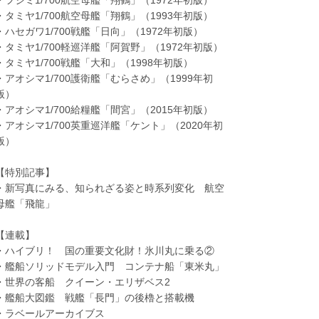
・タミヤ1/700航空母艦「翔鶴」（1993年初版）
・ハセガワ1/700戦艦「日向」（1972年初版）
・タミヤ1/700軽巡洋艦「阿賀野」（1972年初版）
・タミヤ1/700戦艦「大和」（1998年初版）
・アオシマ1/700護衛艦「むらさめ」（1999年初
版）
・アオシマ1/700給糧艦「間宮」（2015年初版）
・アオシマ1/700英重巡洋艦「ケント」（2020年初
版）
【特別記事】
・新写真にみる、知られざる姿と時系列変化 航空
母艦「飛龍」
【連載】
・ハイブリ！ 国の重要文化財！氷川丸に乗る②
・艦船ソリッドモデル入門 コンテナ船「東米丸」
・世界の客船 クイーン・エリザベス2
・艦船大図鑑 戦艦「長門」の後櫓と搭載機
・ラベールアーカイブス