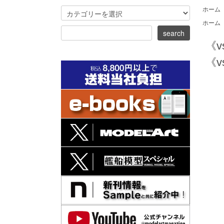
ホーム
ホーム
《v
《vs