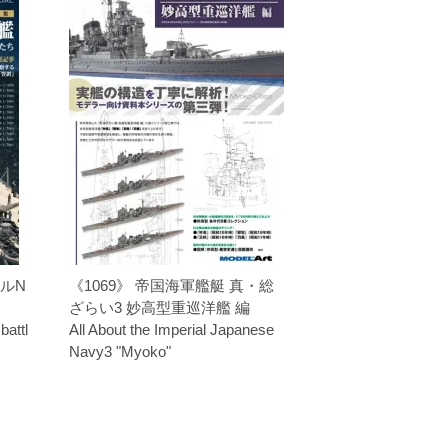
ャルN
《1069》 帝国海軍艦艇 真・総
ざらい3 妙高型重巡洋艦 編
attl
All About the Imperial Japanese
Navy3 "Myoko"