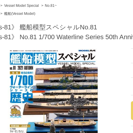
>
Vessel Model Special
>
No.81~
>
艦船(Vessel Model)
s-81》 艦船模型スペシャルNo.81
-81》 No.81 1/700 Waterline Series 50th Anni