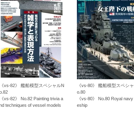
《vs-82》 艦船模型スペシャルN
《vs-80》 艦船模型スペシ
o.82
o.80
《vs-82》 No.82 Painting trivia a
《vs-80》 No.80 Royal navy b
nd techniques of vessel models
eship