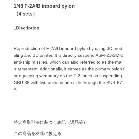
1/48 F-2A/B inboard pylon
（4 sets）
□Discription
Reproduction of F-2A/B inboard pylon by using 3D mod
eling and 3D printer. It is directly suspend ASM-2,ASM-3
anti-ship missiles, which can also referred to as the mai
n armament. Additionally, it serves as the primary pylon f
or equipping weaponry on the F-2, such as suspending
GBU-38 with two units on one side through the BUR-57
A.
特定商取引法に基づく表記（返品等）
この商品を友達に教える