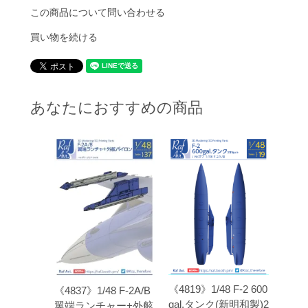
この商品について問い合わせる
買い物を続ける
あなたにおすすめの商品
《4819》1/48 F-2 600
《4837》1/48 F-2A/B
gal.タンク(新明和製)2
翼端ランチャー+外舷