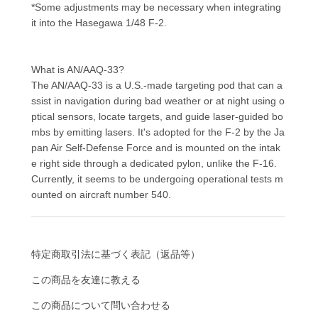
*Some adjustments may be necessary when integrating
it into the Hasegawa 1/48 F-2.
What is AN/AAQ-33?
The AN/AAQ-33 is a U.S.-made targeting pod that can a
ssist in navigation during bad weather or at night using o
ptical sensors, locate targets, and guide laser-guided bo
mbs by emitting lasers. It's adopted for the F-2 by the Ja
pan Air Self-Defense Force and is mounted on the intak
e right side through a dedicated pylon, unlike the F-16.
Currently, it seems to be undergoing operational tests m
ounted on aircraft number 540.
特定商取引法に基づく表記（返品等）
この商品を友達に教える
この商品について問い合わせる