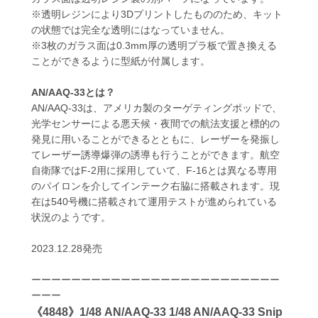
※透明レジンにより3Dプリントしたもののため、キット
の状態では完全な透明にはなっていません。
※3枚のガラス面は0.3mm厚の透明プラ板で置き換える
ことができるように型紙が付属します。
AN/AAQ-33とは？
AN/AAQ-33は、アメリカ製のターゲティングポッドで、
光学センサーによる悪天候・夜間での航法支援と標的の
発見に用いることができるとともに、レーザーを発振し
てレーザー誘導爆弾の誘導も行うことができます。航空
自衛隊ではF-2用に採用していて、F-16とは異なる専用
のパイロンを介してインテーク右脇に搭載されます。現
在は540号機に搭載されて運用テストが進められている
状況のようです。
2023.12.28発売
ーーーーーーーーーーーーーーーーーーーーーーーーー
ーーー
《4848》1/48 AN/AAQ-33 1/48 AN/AAQ-33 Snip