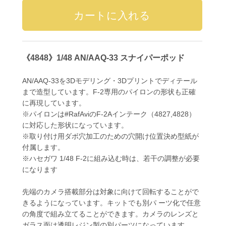
《4848》1/48 AN/AAQ-33 スナイパーポッド
AN/AAQ-33を3Dモデリング・3Dプリントでディテール
まで造型しています。F-2専用のパイロンの形状も正確
に再現しています。
※パイロンは#RafAviのF-2Aインテーク（4827,4828）
に対応した形状になっています。
※取り付け用ダボ穴加工のための穴開け位置決め型紙が
付属します。
※ハセガワ 1/48 F-2に組み込む時は、若干の調整が必要
になります
先端のカメラ搭載部分は対象に向けて回転することがで
きるようになっています。キットでも別パ ーツ化で任意
の角度で組み立てることができます。カメラのレンズと
ガラス面は透明レジン製の別パーツになっています。