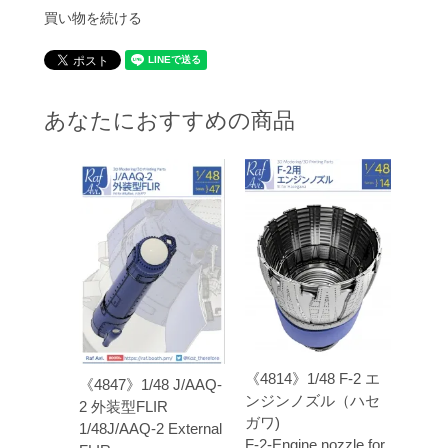
買い物を続ける
あなたにおすすめの商品
《4814》1/48 F-2 エ
《4847》1/48 J/AAQ-
ンジンノズル（ハセ
2 外装型FLIR
ガワ)
1/48J/AAQ-2 External
F-2-Engine nozzle for