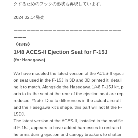
クするためのフックの形状も再現しています。
2024.02.14発売
ーーーーーーーーーーーーーーーーーーーーーーーーー
ーーー
《4849》
1/48 ACES-II Ejection Seat for F-15J
(for Hasegawa)
We have modeled the latest version of the ACES-II ejecti
on seat used in the F-15J in 3D and 3D printed it, detaili
ng it to match. Alongside the Hasegawa 1/48 F-15J kit, p
arts to fix the seat at the rear of the ejection seat are rep
roduced. *Note: Due to differences in the actual aircraft
and the Hasegawa kit's shape, this part will not fit the F-
15DJ.
The latest version of the ACES-II, installed in the modifie
d F-15J, appears to have added harnesses to restrain t
he arms during ejection and canopy breakers to shatter