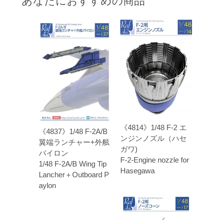
あなたにおすすめの商品
《4814》1/48 F-2 エ
《4837》1/48 F-2A/B
ンジンノズル（ハセ
翼端ランチャー+外舷
ガワ)
パイロン
F-2-Engine nozzle for
1/48 F-2A/B Wing Tip
Hasegawa
Lancher＋Outboard P
aylon