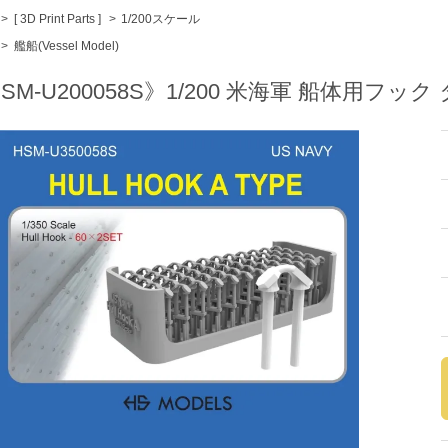
>
[ 3D Print Parts ]
>
1/200スケール
>
艦船(Vessel Model)
SM-U200058S》1/200 米海軍 船体用フック