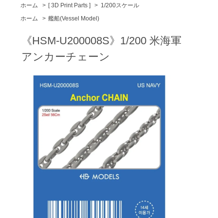
ホーム
>
[ 3D Print Parts ]
>
1/200スケール
ホーム
>
艦船(Vessel Model)
《HSM-U200008S》1/200 米海軍
アンカーチェーン