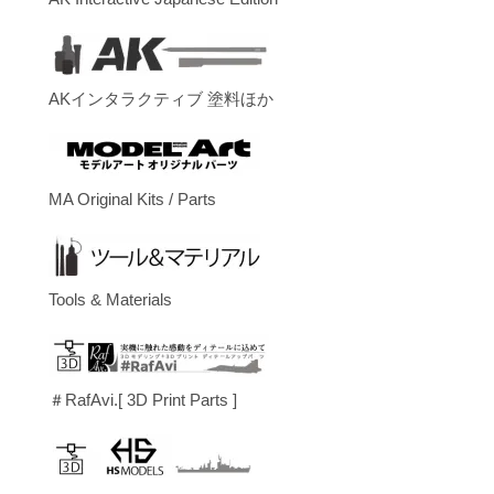
AKインタラクティブ 塗料ほか
MA Original Kits / Parts
Tools & Materials
＃RafAvi.[ 3D Print Parts ]