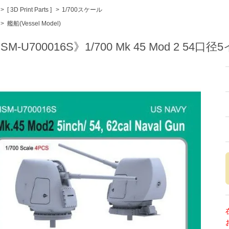
>
[ 3D Print Parts ]
>
1/700スケール
>
艦船(Vessel Model)
SM-U700016S》1/700 Mk 45 Mod 2 54