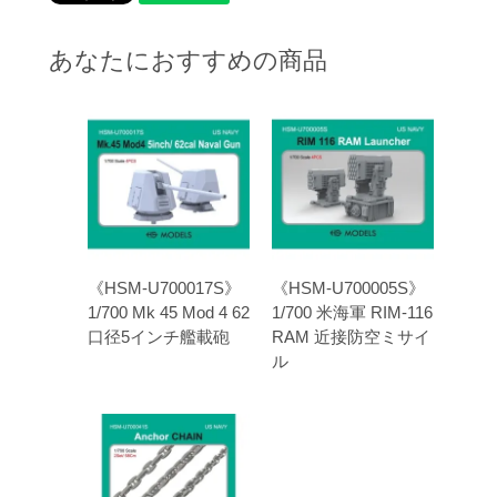
あなたにおすすめの商品
《HSM-U700017S》
《HSM-U700005S》
1/700 Mk 45 Mod 4 62
1/700 米海軍 RIM-116
口径5インチ艦載砲
RAM 近接防空ミサイ
ル