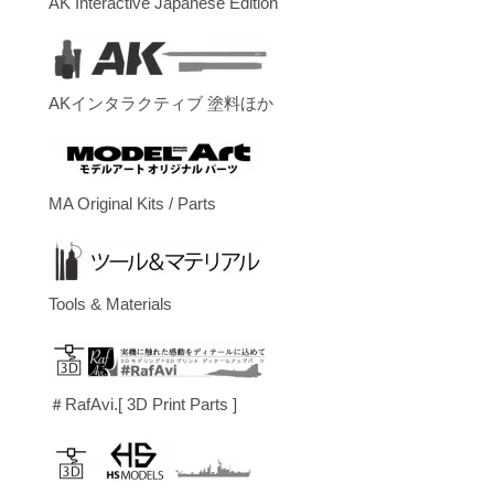
AK Interactive Japanese Edition
AKインタラクティブ 塗料ほか
MA Original Kits / Parts
Tools & Materials
＃RafAvi.[ 3D Print Parts ]