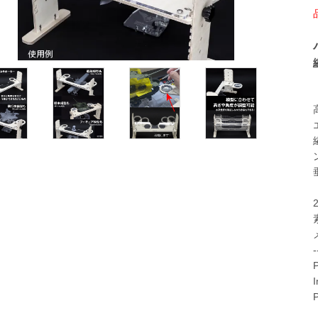
-
P
I
P