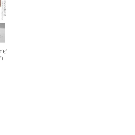
グピ
プ）