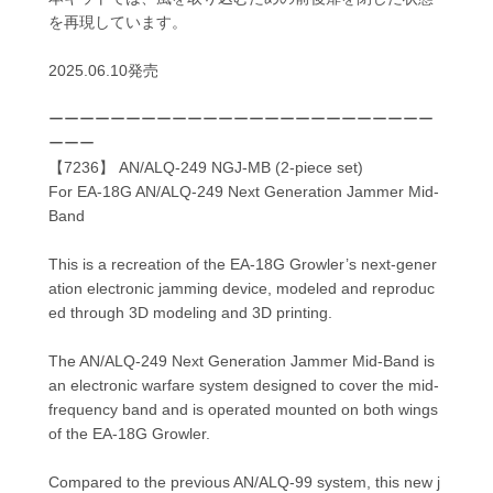
を再現しています。
2025.06.10発売
ーーーーーーーーーーーーーーーーーーーーーーーーー
ーーー
【7236】 AN/ALQ-249 NGJ-MB (2-piece set)
For EA-18G AN/ALQ-249 Next Generation Jammer Mid-
Band
This is a recreation of the EA-18G Growler’s next-gener
ation electronic jamming device, modeled and reproduc
ed through 3D modeling and 3D printing.
The AN/ALQ-249 Next Generation Jammer Mid-Band is
an electronic warfare system designed to cover the mid-
frequency band and is operated mounted on both wings
of the EA-18G Growler.
Compared to the previous AN/ALQ-99 system, this new j