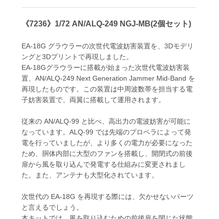
《7236》1/72 AN/ALQ-249 NGJ-MB(2個セット)
EA-18G グラウラーの次世代電波妨害装置を、3Dモデリ
ングと3Dプリントで再現しました。
EA-18Gグラウラーに搭載が始まった次世代電波妨害装
置、AN/ALQ-249 Next Generation Jammer Mid-Band を
再現したものです。この装置は中周波数帯を担当する電
子妨害装置で、両翼に搭載して運用されます。
従来の AN/ALQ-99 と比べ、高出力の電波妨害が可能に
なっています。ALQ-99 では先端のプロペラによって発
電を行っていましたが、より多くの電力が必要になった
ため、胴体内部に大型のファンを搭載し、開閉式の前後
扉から風を取り込んで発電する仕組みに変更されまし
た。また、アンテナも大型化されています。
次世代の EA-18G を再現する際には、欠かせないパーツ
と言えるでしょう。
本キットでは、風を取り込むための前後扉を閉じた状態