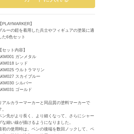
【PLAYMARKER】
ブルーの鎧を着用した兵士やフィギュアの塗装に適
した6色セット
【セット内容】
AKM001 ガンメタル
AKM018 レッド
AKM025 ウルトラマリン
AKM027 スカイブルー
AKM030 シルバー
AKM031 ゴールド
リアルカラーマーカーと同品質の塗料マーカーで
す。
ペン先がより長く、より細くなって、さらにシャー
プな細い線が描けるようになりました。
最初の使用時は、ペンの後端を数回ノックして、ペ