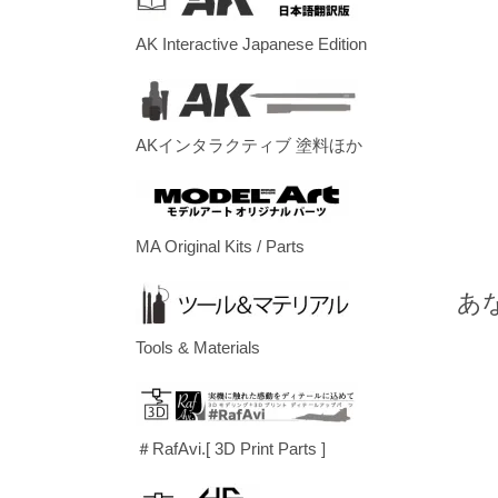
AK Interactive Japanese Edition
AKインタラクティブ 塗料ほか
MA Original Kits / Parts
あ
Tools & Materials
＃RafAvi.[ 3D Print Parts ]