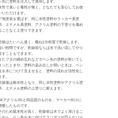
ン先に塗料を注入して使用します。
水性で臭いと毒性が無く、どなたでも安心してお使
いいただけます。
下地塗装を選ばず、同じ水性塗料やラッカー系塗
料、エナメル系塗料、アクリル塗料の下塗りを傷め
ることなく上塗りできます。
乾燥はたいへん速く、概ね1分程度で乾燥します。
短い時間ですが、乾燥前ならば水で洗い流してやり
直すこともできます。
またフタの締め忘れなどでペン先の塗料が乾いてし
まったときや、塗料の染み出しが弱いときは、ペン
先を水につけて含ませると、塗料の流れが活性化し
ます。
乾燥後は耐水性となり、同じ水性塗料やアクリル塗
料、エナメル塗料の上塗りに耐えます。
AKアクリル3Gと同品質のものを、マーカー向けに
調整したものです。
そのため親水性が高く、乾燥前は水でよく溶けるこ
とから、ペン先を水に付けてスジボリや凹んだパー