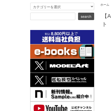
ホーム
【
ト