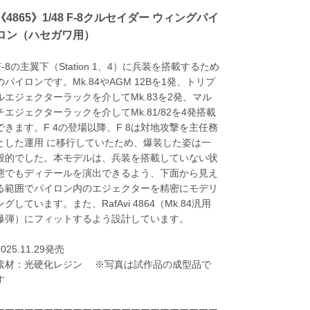
《4865》1/48 F-8クルセイダー ウィングパイ
ロン（ハセガワ用）
F-8の主翼下（Station 1、4）に兵装を搭載するため
のパイロンです。Mk.84やAGM 12Bを1発、トリプ
ルエジェクターラックを介してMk.83を2発、マル
チエジェクターラックを介してMk.81/82を4発搭載
できます。F 4の登場以降、F 8は対地攻撃を主任務
とした運用 に移行していたため、爆装した姿は一
般的でした。本モデルは、兵装を搭載していない状
態でもディテールを演出できるよう、下面から見え
る範囲でパイロン内のエジェクターを精密にモデリ
ングしています。また、RafAvi 4864（Mk.84汎用
爆弾）にフィットするよう設計しています。
2025.11.29発売
素材：光硬化レジン ※写真は試作品の成型品で
す
ーーーーーーーーーーーーーーーーーーーーーーー