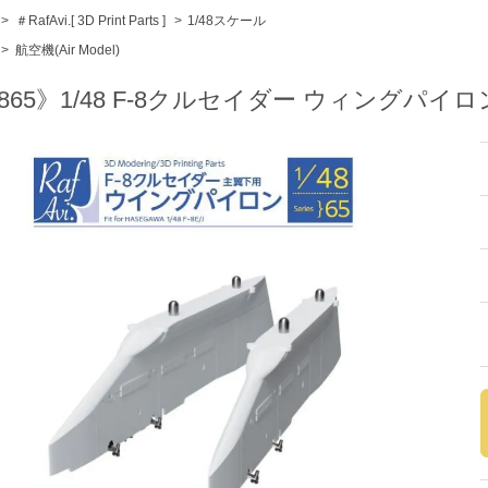
>
＃RafAvi.[ 3D Print Parts ]
>
1/48スケール
>
航空機(Air Model)
865》1/48 F-8クルセイダー ウィングパ