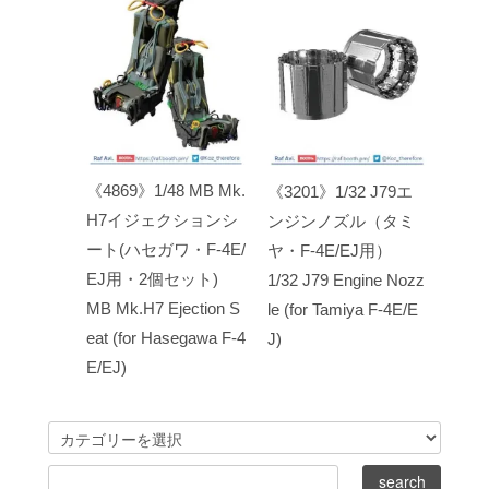
《4869》1/48 MB Mk.
《3201》1/32 J79エ
H7イジェクションシ
ンジンノズル（タミ
ート(ハセガワ・F-4E/
ヤ・F-4E/EJ用）
EJ用・2個セット)
1/32 J79 Engine Nozz
MB Mk.H7 Ejection S
le (for Tamiya F-4E/E
eat (for Hasegawa F-4
J)
E/EJ)