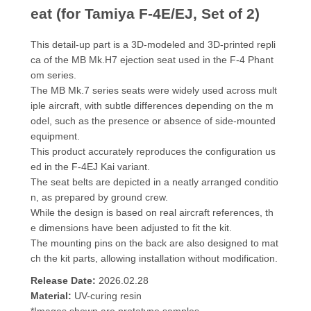
eat (for Tamiya F-4E/EJ, Set of 2)
This detail-up part is a 3D-modeled and 3D-printed repli
ca of the MB Mk.H7 ejection seat used in the F-4 Phant
om series.
The MB Mk.7 series seats were widely used across mult
iple aircraft, with subtle differences depending on the m
odel, such as the presence or absence of side-mounted
equipment.
This product accurately reproduces the configuration us
ed in the F-4EJ Kai variant.
The seat belts are depicted in a neatly arranged conditio
n, as prepared by ground crew.
While the design is based on real aircraft references, th
e dimensions have been adjusted to fit the kit.
The mounting pins on the back are also designed to mat
ch the kit parts, allowing installation without modification.
Release Date:
2026.02.28
Material:
UV-curing resin