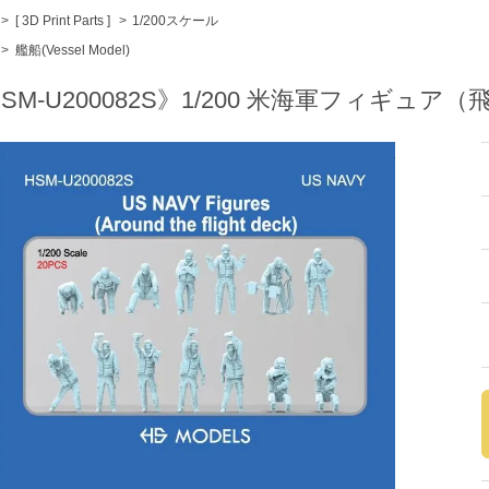
>
[ 3D Print Parts ]
>
1/200スケール
>
艦船(Vessel Model)
SM-U200082S》1/200 米海軍フィギュア