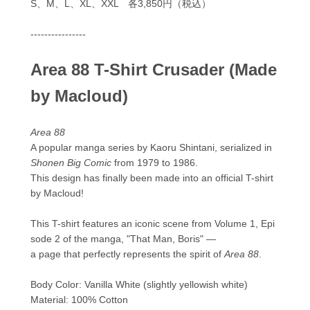
S、M、L、XL、XXL 各3,850円（税込）
----------------
Area 88 T-Shirt Crusader (Made
by Macloud)
Area 88
A popular manga series by Kaoru Shintani, serialized in
Shonen Big Comic
from 1979 to 1986.
This design has finally been made into an official T-shirt
by Macloud!
This T-shirt features an iconic scene from Volume 1, Epi
sode 2 of the manga, "That Man, Boris" —
a page that perfectly represents the spirit of
Area 88
.
Body Color: Vanilla White (slightly yellowish white)
Material: 100% Cotton