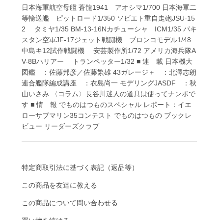
日本海軍航空母艦 蒼龍1941 アオシマ1/700 日本海軍二
等輸送艦 ピットロード1/350 ソビエト重自走砲JSU-15
2 タミヤ1/35 BM-13-16Nカチューシャ ICM1/35 パキ
スタン空軍JF-17ジェット戦闘機 ブロンコモデル1/48
中島キ12試作戦闘機 安芸製作所1/72 アメリカ海兵隊A
V-8Bハリアー トランペッター1/32 ■ 連 載 日本機大
図鑑 ：佐藤邦彦／佐藤繁雄 43ガレージ＋ ：北澤志朗
連合艦隊編成講座 ：衣島尚一 モデリングJASDF ：秋
山いさみ 〈コラム〉長谷川迷人の道具は使ってナンボで
す ■ 情 報 でものはつものスペシャル レポート：イエ
ローサブマリン35コンテスト でものはつもの ブックレ
ビュー リーダーズクラブ
特定商取引法に基づく表記（返品等）
この商品を友達に教える
この商品について問い合わせる