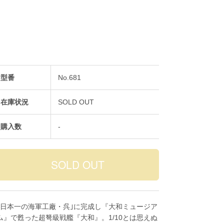
型番
No.681
在庫状況
SOLD OUT
購入数
-
｢日本一の海軍工廠・呉｣に完成し『大和ミュージア
ム』で甦った超弩級戦艦『大和』。1/10とは思えぬ