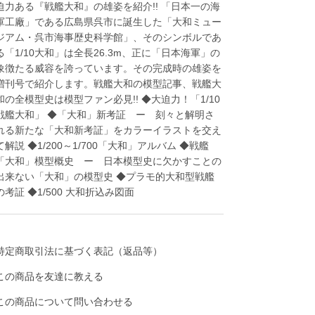
迫力ある『戦艦大和』の雄姿を紹介!! 「日本一の海
軍工廠」である広島県呉市に誕生した「大和ミュー
ジアム・呉市海事歴史科学館」、そのシンボルであ
る「1/10大和」は全長26.3m、正に「日本海軍」の
象徴たる威容を誇っています。その完成時の雄姿を
増刊号で紹介します。戦艦大和の模型記事、戦艦大
和の全模型史は模型ファン必見!! ◆大迫力！「1/10
戦艦大和」 ◆「大和」新考証 ー 刻々と解明さ
れる新たな「大和新考証」をカラーイラストを交え
て解説 ◆1/200～1/700「大和」アルバム ◆戦艦
「大和」模型概史 ー 日本模型史に欠かすことの
出来ない「大和」の模型史 ◆プラモ的大和型戦艦
の考証 ◆1/500 大和折込み図面
特定商取引法に基づく表記（返品等）
この商品を友達に教える
この商品について問い合わせる