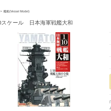
>
艦船(Vessel Model)
/10スケール 日本海軍戦艦大和