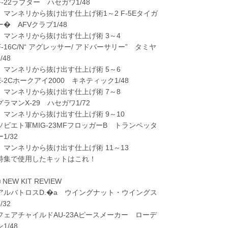
F-22ラプター ハセガワ1/48
マンネリから抜け出す仕上げ術1～2 F-5Eタイガ
ー� AFVクラブ1/48
マンネリから抜け出す仕上げ術 3～4
F-16C/N“ アグレッサー/ アドバーサリー” タミヤ
/48
マンネリから抜け出す仕上げ術 5～6
E-2Cホークアイ2000 キネティック1/48
マンネリから抜け出す仕上げ術 7～8
グラマンX-29 ハセガワ1/72
マンネリから抜け出す仕上げ術 9～10
ソビエト軍MIG-23MFフロッガーB トランペッタ
ー1/32
マンネリから抜け出す仕上げ術 11～13
特集で使用したキットはこれ！
■ NEW KIT REVIEW
アルバトロスD.�a ウイングナット・ウイングス
/32
フェアチャイルドAU-23Aピースメーカー ローデ
ン1/48