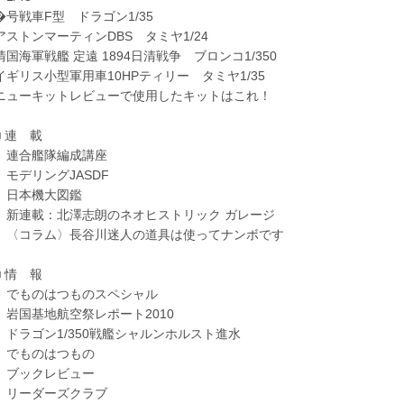
�号戦車F型 ドラゴン1/35
アストンマーティンDBS タミヤ1/24
清国海軍戦艦 定遠 1894日清戦争 ブロンコ1/350
イギリス小型軍用車10HPティリー タミヤ1/35
ニューキットレビューで使用したキットはこれ！
■ 連 載
連合艦隊編成講座
モデリングJASDF
日本機大図鑑
新連載：北澤志朗のネオヒストリック ガレージ
〈コラム〉長谷川迷人の道具は使ってナンボです
■ 情 報
でものはつものスペシャル
岩国基地航空祭レポート2010
ドラゴン1/350戦艦シャルンホルスト進水
でものはつもの
ブックレビュー
リーダーズクラブ