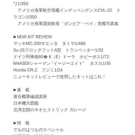
ワ1/350
アメリカ海軍航空母艦インディペンデンスCVL-22 ド
ラゴン1/350
アメリカ海軍護衛航母「ガンビア・ベイ」実艦写真集
■ NEW KIT REVIEW
マッキMC.200サエッタ タミヤ1/486
Su-25フロッグフットA型 トランペッター1/32
ドイツ列車砲80� K（E）ドーラ ホビーボス1/72
M4A3E8シャーマン “イージーエイト” タスカ1/35
Honda CR-Z フジミ1/24
ニューキットレビューで使用したキットはこれ！
■ 連 載
連合艦隊編成講座
日本機大図鑑
北澤志朗のネオヒストリック ガレージ
■ 情 報
でものはつものスペシャル