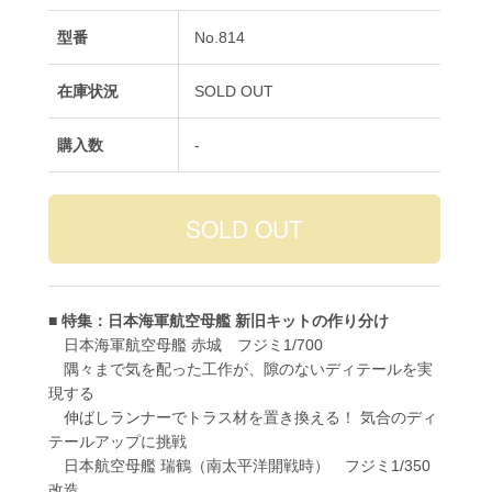
型番
No.814
在庫状況
SOLD OUT
購入数
-
■ 特集：日本海軍航空母艦 新旧キットの作り分け
日本海軍航空母艦 赤城 フジミ1/700
隅々まで気を配った工作が、隙のないディテールを実
現する
伸ばしランナーでトラス材を置き換える！ 気合のディ
テールアップに挑戦
日本航空母艦 瑞鶴（南太平洋開戦時） フジミ1/350
改造