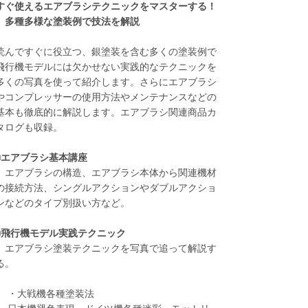
すぐ使えるエアブラシテクニックをマスターする！
多種多様な塗装例で技法を解説
読んですぐに役立つ、銀塗装を含む多くの塗装例で
飛行機モデルには欠かせない実践的なテクニックを
多くの写真を使って紹介します。さらにエアブラシ
やコンプレッサーの使用方法やメンテナンスなどの
基本も徹底的に解説します。エアブラシ関連商品カ
タログも収録。
■エアブラシ基本講座
エアブラシの構造、エアブラシ本体から関連機材
の接続方法、シングルアクションやダブルアクショ
ンなどのタイプ別扱い方など。
■飛行機モデル実践テクニック
エアブラシ塗装テクニックを写真で追って解説す
る。
・大戦機各種塗装法