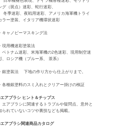
日本機褪色表現、ドイツ機各種迷彩、モットリ
ング（斑点）迷彩、蛇行迷彩、
冬季迷彩、夜戦用迷彩、アメリカ海軍機トライ
カラー塗装、イタリア機環状迷彩
・キャノピーマスキング法
・現用機迷彩塗装法
ベトナム迷彩、米海軍機の2色迷彩、現用制空迷
彩、ロシア機（ブルー系、 茶系）
・銀塗装法 下地の作り方から仕上がりまで。
・各種銀塗料のスミ入れとクリアー掛けの検証
■エアブラシ ヒント＆チップス
エアブラシに関連するトラブルや疑問点、意外と
知られていないコツや裏技なども掲載。
■エアブラシ関連商品カタログ