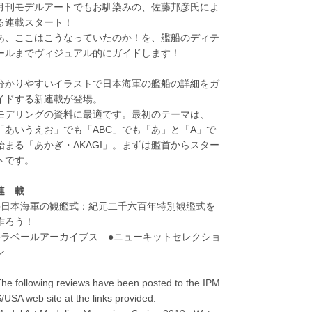
月刊モデルアートでもお馴染みの、佐藤邦彦氏によ
る連載スタート！
あ、ここはこうなっていたのか！を、艦船のディテ
ールまでヴィジュアル的にガイドします！
分かりやすいイラストで日本海軍の艦船の詳細をガ
イドする新連載が登場。
モデリングの資料に最適です。最初のテーマは、
「あいうえお」でも「ABC」でも「あ」と「A」で
始まる「あかぎ・AKAGI」。まずは艦首からスター
トです。
連 載
●日本海軍の観艦式：紀元二千六百年特別観艦式を
作ろう！
●ラベールアーカイブス ●ニューキットセレクショ
ン
he following reviews have been posted to the IPM
/USA web site at the links provided: