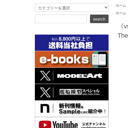
ホーム
ホーム
《v
The