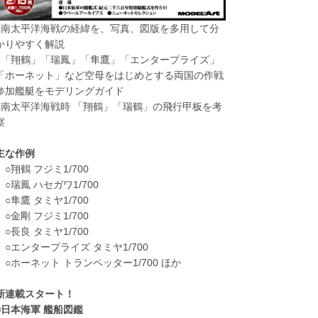
●南太平洋海戦の経緯を、写真、図版を多用して分
かりやすく解説
●「翔鶴」「瑞鳳」「隼鷹」「エンタープライズ」
「ホーネット」など空母をはじめとする両国の作戦
参加艦艇をモデリングガイド
●南太平洋海戦時 「翔鶴」「瑞鶴」の飛行甲板を考
察
主な作例
○翔鶴 フジミ1/700
○瑞鳳 ハセガワ1/700
○隼鷹 タミヤ1/700
○金剛 フジミ1/700
○長良 タミヤ1/700
○エンタープライズ タミヤ1/700
○ホーネット トランペッター1/700 ほか
新連載スタート！
■日本海軍 艦船図鑑