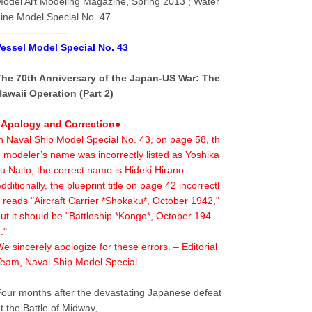
odel Art Modeling Magazine, Spring 2013 ; Water
ine Model Special No. 47
--------------------
essel Model Special No. 43
The 70th Anniversary of the Japan-US War: The
awaii Operation (Part 2)
●Apology and Correction●
n Naval Ship Model Special No. 43, on page 58, th
 modeler’s name was incorrectly listed as Yoshika
u Naito; the correct name is Hideki Hirano.
dditionally, the blueprint title on page 42 incorrectl
 reads "Aircraft Carrier *Shokaku*, October 1942,"
ut it should be "Battleship *Kongo*, October 194
."
e sincerely apologize for these errors. – Editorial
eam, Naval Ship Model Special
our months after the devastating Japanese defeat
t the Battle of Midway,