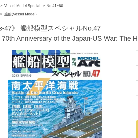
>
Vessel Model Special
>
No.41~60
>
艦船(Vessel Model)
s-47》 艦船模型スペシャルNo.47
 70th Anniversary of the Japan-US War: The Ha