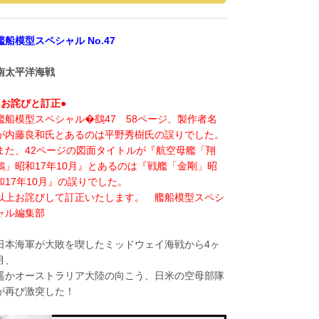
艦船模型スペシャル No.47
南太平洋海戦
●お詫びと訂正●
艦船模型スペシャル�鷂47 58ページ、製作者名
が内藤良和氏とあるのは平野秀樹氏の誤りでした。
また、42ページの図面タイトルが『航空母艦「翔
鶴」昭和17年10月』とあるのは『戦艦「金剛」昭
和17年10月』の誤りでした。
以上お詫びして訂正いたします。 艦船模型スペシ
ャル編集部
日本海軍が大敗を喫したミッドウェイ海戦から4ヶ
月、
遥かオーストラリア大陸の向こう、日米の空母部隊
が再び激突した！