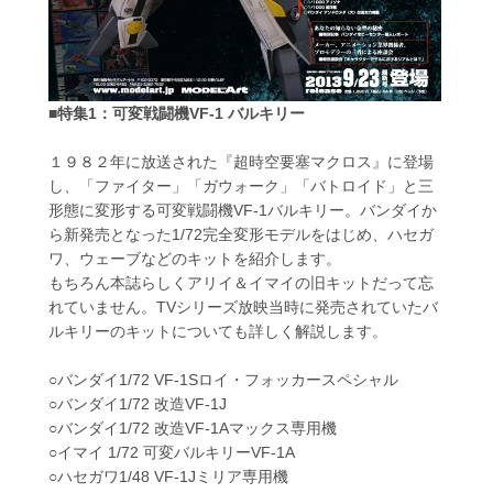
■特集1：可変戦闘機VF-1 バルキリー
１９８２年に放送された『超時空要塞マクロス』に登場
し、「ファイター」「ガウォーク」「バトロイド」と三
形態に変形する可変戦闘機VF-1バルキリー。バンダイか
ら新発売となった1/72完全変形モデルをはじめ、ハセガ
ワ、ウェーブなどのキットを紹介します。
もちろん本誌らしくアリイ＆イマイの旧キットだって忘
れていません。TVシリーズ放映当時に発売されていたバ
ルキリーのキットについても詳しく解説します。
○バンダイ1/72 VF-1Sロイ・フォッカースペシャル
○バンダイ1/72 改造VF-1J
○バンダイ1/72 改造VF-1Aマックス専用機
○イマイ 1/72 可変バルキリーVF-1A
○ハセガワ1/48 VF-1Jミリア専用機