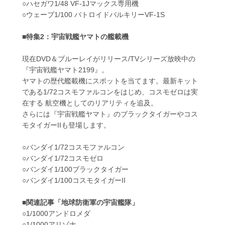
○ハセガワ1/48 VF-1Jマックス専用機
○ウェーブ1/100 バトロイドバルキリーVF-1S
■特集2：宇宙戦艦ヤマトの艦載機
現在DVD＆ブルーレイがリリース/TVシリーズ放映中の
『宇宙戦艦ヤマト2199』。
ヤマトの歴代艦載機にスポットを当てます。最新キット
である1/72コスモファルコンをはじめ、コスモゼロは実
在する 航空機としてのリアリティを追及。
さらには『宇宙戦艦ヤマト』のブラックタイガーやコス
モタイガーIIも登場します。
○バンダイ1/72コスモファルコン
○バンダイ1/72コスモゼロ
○バンダイ1/100ブラックタイガー
○バンダイ1/100コスモタイガーII
■関連記事「地球防衛軍の宇宙艦隊」
○1/1000アンドロメダ
○1/1000アリゾナ