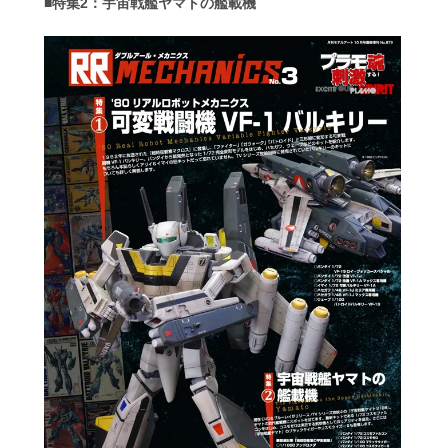
■特集2：宇宙戦艦ヤマトの艦載機