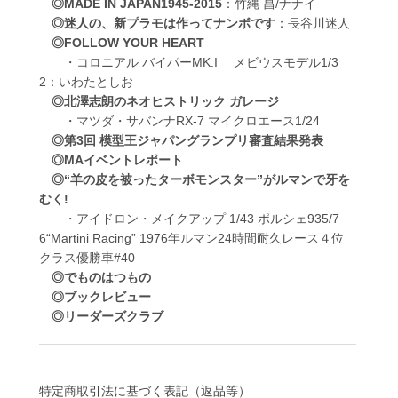
◎MADE IN JAPAN1945-2015
：竹縄 昌/ナナイ
◎迷人の、新プラモは作ってナンボです
：長谷川迷人
◎FOLLOW YOUR HEART
・コロニアル バイパーMK.I メビウスモデル1/3
2：いわたとしお
◎北澤志朗のネオヒストリック ガレージ
・マツダ・サバンナRX-7 マイクロエース1/24
◎第3回 模型王ジャパングランプリ審査結果発表
◎MAイベントレポート
◎“羊の皮を被ったターボモンスター”がルマンで牙を
むく!
・アイドロン・メイクアップ 1/43 ポルシェ935/7
6“Martini Racing” 1976年ルマン24時間耐久レース４位
クラス優勝車#40
◎でものはつもの
◎ブックレビュー
◎リーダーズクラブ
特定商取引法に基づく表記（返品等）