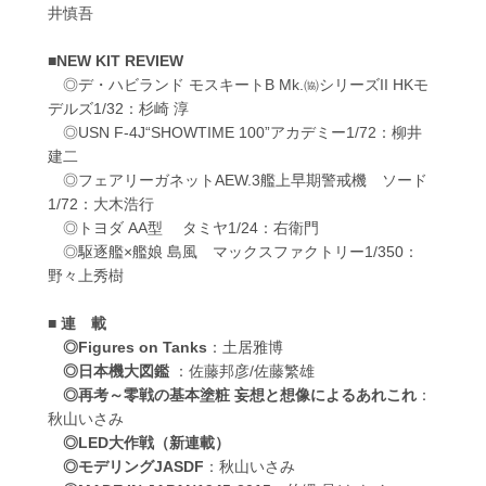
井慎吾
■NEW KIT REVIEW
◎デ・ハビランド モスキートB Mk.㈿シリーズII HKモ
デルズ1/32：杉崎 淳
◎USN F-4J“SHOWTIME 100”アカデミー1/72：柳井
建二
◎フェアリーガネットAEW.3艦上早期警戒機 ソード
1/72：大木浩行
◎トヨダ AA型 タミヤ1/24：右衛門
◎駆逐艦×艦娘 島風 マックスファクトリー1/350：
野々上秀樹
■ 連 載
◎Figures on Tanks
：土居雅博
◎日本機大図鑑
：佐藤邦彦/佐藤繁雄
◎再考～零戦の基本塗粧 妄想と想像によるあれこれ
：
秋山いさみ
◎LED大作戦（新連載）
◎モデリングJASDF
：秋山いさみ