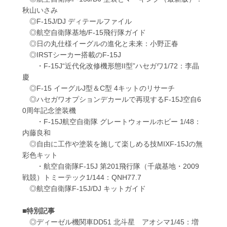
秋山いさみ
◎F-15J/DJ ディテールファイル
◎航空自衛隊基地/F-15飛行隊ガイド
◎日の丸仕様イーグルの進化と未来：小野正春
◎IRSTシーカー搭載のF-15J
・F-15J“近代化改修機形態II型”ハセガワ1/72：李晶
慶
◎F-15 イーグルJ型＆C型 4キットのリサーチ
◎ハセガワオプションデカールで再現するF-15J空自6
0周年記念塗装機
・F-15J航空自衛隊 グレートウォールホビー 1/48：
内藤良和
◎自由に工作や塗装を施して楽しめる技MIXF-15Jの無
彩色キット
・航空自衛隊F-15J 第201飛行隊（千歳基地・2009
戦競）トミーテック1/144：QNH77.7
◎航空自衛隊F-15J/DJ キットガイド
■特別記事
◎ディーゼル機関車DD51 北斗星 アオシマ1/45：増