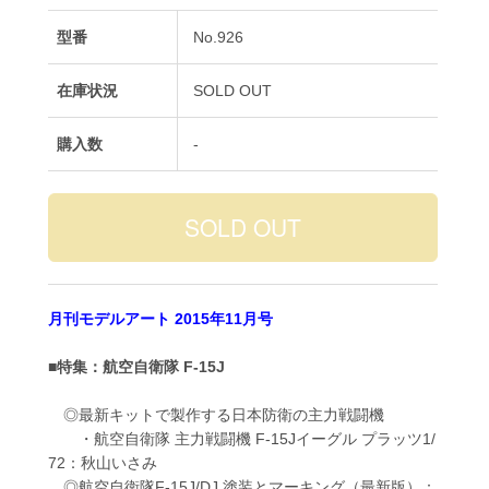
型番
No.926
在庫状況
SOLD OUT
購入数
-
月刊モデルアート 2015年11月号
■特集：航空自衛隊 F-15J
◎最新キットで製作する日本防衛の主力戦闘機
・航空自衛隊 主力戦闘機 F-15Jイーグル プラッツ1/
72：秋山いさみ
◎航空自衛隊F-15J/DJ 塗装とマーキング（最新版）：