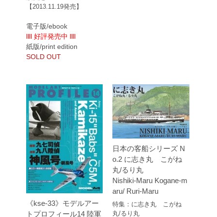
【2013.11.19発売】
電子版/ebook
llll 好評発売中 llll
紙版/print edition
SOLD OUT
日本の客船シリーズ N
o.2 に志き丸 こがね
丸/るり丸
Nishiki-Maru Kogane-m
aru/ Ruri-Maru
《kse-33》モデルアー
特集：に志き丸 こがね
丸/るり丸
トプロフィール14 陸軍