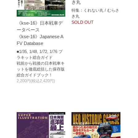
き丸
特集：くれない丸 / むらさ
き丸
SOLD OUT
《kse-16》日本戦車デ
ータベース
《kse-16》Japanese A
FV Database
■1/35, 1/48, 1/72, 1/76 プ
ラキット総合ガイド
戦前から戦後の日本戦車キ
ットを徹底総括した保存版
総合ガイドブック！
2,200円(税込2,420円)