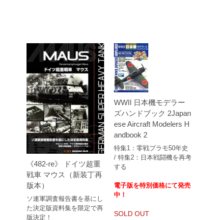
WWII 日本機モデラー
ズハンドブック 2Japan
ese Aircraft Modelers H
andbook 2
特集1：零戦プラモ50年史
/ 特集2：日本戦闘機を再考
《482-re》 ドイツ超重
する
戦車 マウス（新装丁再
版本）
電子版を特別価格にて発売
中！
ソ連軍調査報告書を基にし
た決定版資料集を限定で再
SOLD OUT
版決定！