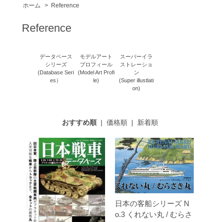
ホーム
>
Reference
Reference
データベース
モデルアート
スーパーイラ
シリーズ
プロフィール
ストレーショ
(Database Seri
(Model Art Profi
ン
es）
le)
(Super illustlati
on)
おすすめ順
|
価格順
|
新着順
日本の客船シリーズ N
o.3 くれない丸 / むらさ