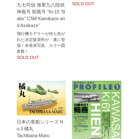
SOLD OUT
九七司偵 海軍九八陸偵
神風号 朝風号 "Ki-15 "B
abs" C5M Kamikaze an
d Asakaze"
飛行機モデラーが待ち焦が
れた決定版資料が、遂に登
場！未発表写真、カラー図
多数！
SOLD OUT
日本の客船シリーズ N
o.3 橘丸
Tachibana-Maru