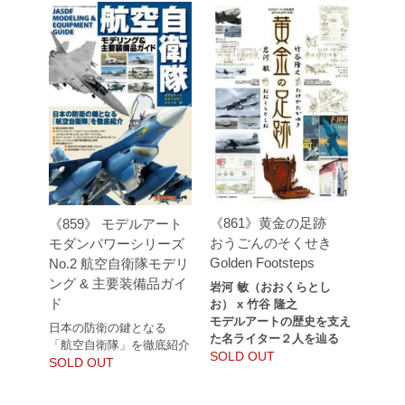
《861》黄金の足跡
《859》 モデルアート
おうごんのそくせき
モダンパワーシリーズ
Golden Footsteps
No.2 航空自衛隊モデリ
ング & 主要装備品ガイ
岩河 敏（おおくらとし
ド
お） x 竹谷 隆之
モデルアートの歴史を支え
日本の防衛の鍵となる
た名ライター２人を辿る
「航空自衛隊」を徹底紹介
SOLD OUT
SOLD OUT