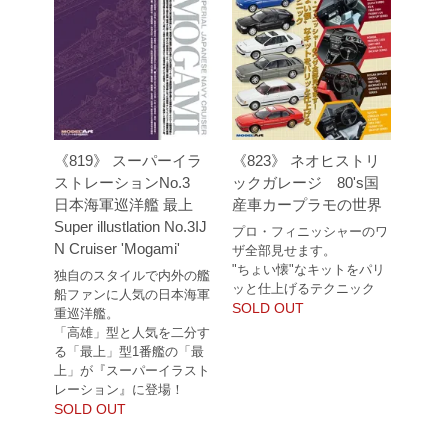
《819》 スーパーイラ
《823》 ネオヒストリ
ストレーションNo.3
ックガレージ 80's国
日本海軍巡洋艦 最上
産車カープラモの世界
Super illustlation No.3IJ
プロ・フィニッシャーのワ
N Cruiser 'Mogami'
ザ全部見せます。
"ちょい懐"なキットをパリ
独自のスタイルで内外の艦
ッと仕上げるテクニック
船ファンに人気の日本海軍
SOLD OUT
重巡洋艦。
「高雄」型と人気を二分す
る「最上」型1番艦の「最
上」が『スーパーイラスト
レーション』に登場！
SOLD OUT