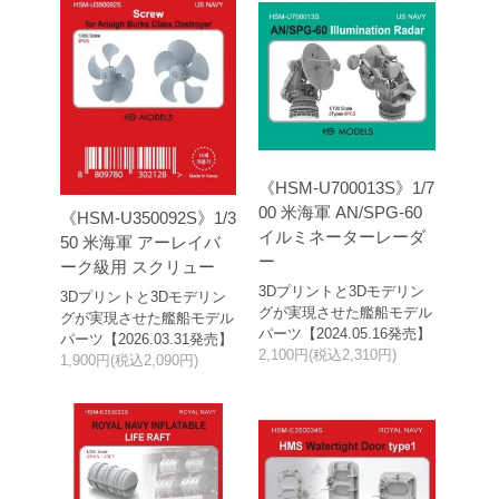
《HSM-U700013S》1/7
00 米海軍 AN/SPG-60
《HSM-U350092S》1/3
イルミネーターレーダ
50 米海軍 アーレイバ
ー
ーク級用 スクリュー
3Dプリントと3Dモデリン
3Dプリントと3Dモデリン
グが実現させた艦船モデル
グが実現させた艦船モデル
パーツ【2024.05.16発売】
パーツ【2026.03.31発売】
2,100円(税込2,310円)
1,900円(税込2,090円)