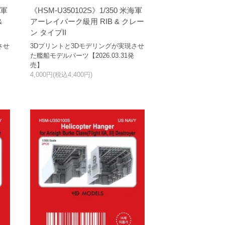
海軍
《HSM-U350102S》1/350 米海軍
&
アーレイバーク級用 RIB & クレー
ン タイプII
させ
3Dプリントと3Dモデリングが実現させ
た艦船モデルパーツ【2026.03.31発
売】
4,000円(税込4,400円)