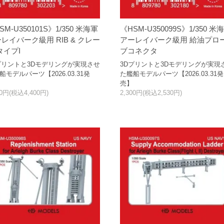
SM-U350101S》1/350 米海軍
《HSM-U350099S》1/350 米
レイバーク級用 RIB & クレー
アーレイバーク級用 給油プロ
タイプI
ブコネクタ
プリントと3Dモデリングが実現させ
3Dプリントと3Dモデリングが実現
船モデルパーツ【2026.03.31発
た艦船モデルパーツ【2026.03.31発
売】
00円(税込4,400円)
2,300円(税込2,530円)