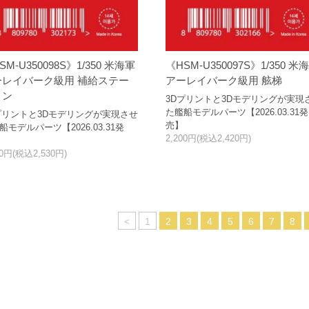
SM-U350098S》1/350 米海軍
《HSM-U350097S》1/350 米
ーレイバーク級用 補給ステー
アーレイバーク級用 舷梯
ョン
3Dプリントと3Dモデリングが実現
た艦船モデルパーツ【2026.03.31発
プリントと3Dモデリングが実現させ
売】
船モデルパーツ【2026.03.31発
2,200円(税込2,420円)
00円(税込2,530円)
<
1
2
3
4
5
6
7
8