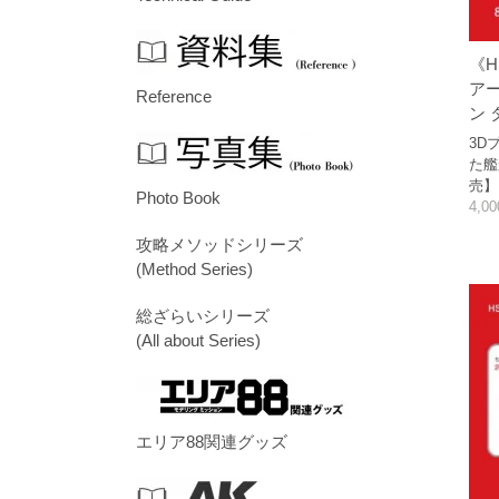
《H
アー
Reference
ン 
3D
た艦
売】
Photo Book
4,0
攻略メソッドシリーズ
(Method Series)
総ざらいシリーズ
(All about Series)
エリア88関連グッズ