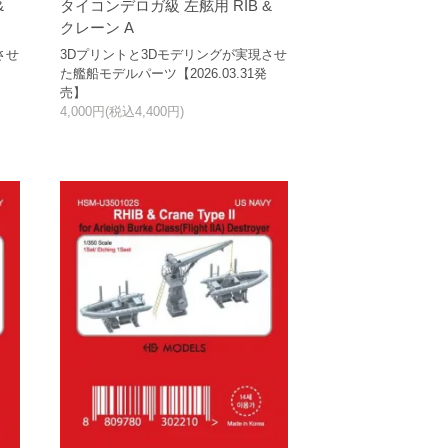
&
タイコンデロガ級 左舷用 RIB &
クレーン A
させ
3Dプリントと3Dモデリングが実現させ
た艦船モデルパーツ【2026.03.31発
売】
4,000円(税込4,400円)