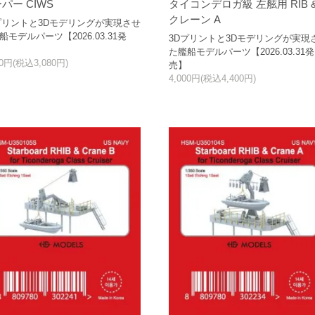
パー CIWS
タイコンデロガ級 左舷用 RIB 
クレーン A
プリントと3Dモデリングが実現させ
船モデルパーツ【2026.03.31発
3Dプリントと3Dモデリングが実現
た艦船モデルパーツ【2026.03.31発
00円(税込3,080円)
売】
4,000円(税込4,400円)