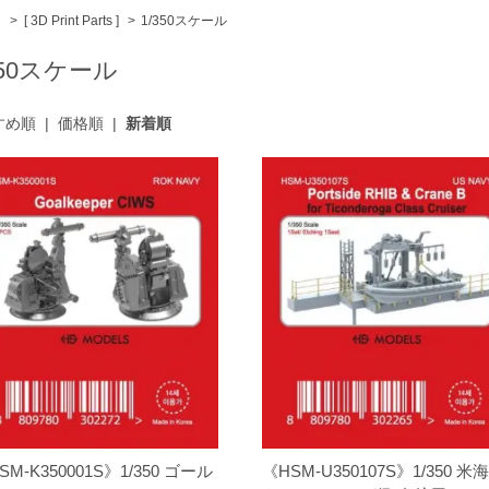
ム
>
[ 3D Print Parts ]
>
1/350スケール
350スケール
すめ順
|
価格順
|
新着順
SM-K350001S》1/350 ゴール
《HSM-U350107S》1/350 米