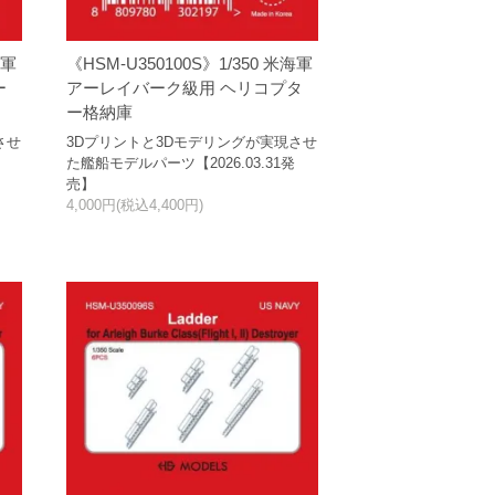
海軍
《HSM-U350100S》1/350 米海軍
ー
アーレイバーク級用 ヘリコプタ
ー格納庫
させ
3Dプリントと3Dモデリングが実現させ
た艦船モデルパーツ【2026.03.31発
売】
4,000円(税込4,400円)