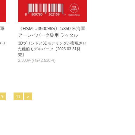
海軍
《HSM-U350096S》1/350 米海軍
アーレイバーク級用 ラッタル
させ
3Dプリントと3Dモデリングが実現させ
た艦船モデルパーツ【2026.03.31発
売】
2,300円(税込2,530円)
...
9
11
>