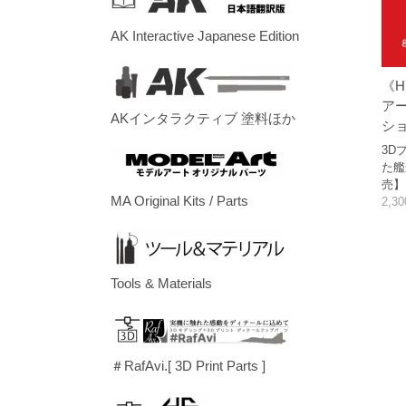
AK Interactive Japanese Edition
《H
ア
AKインタラクティブ 塗料ほか
シ
3D
た艦
売】
MA Original Kits / Parts
2,3
Tools & Materials
＃RafAvi.[ 3D Print Parts ]