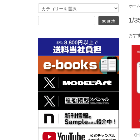
ホー
1/
おす
《H