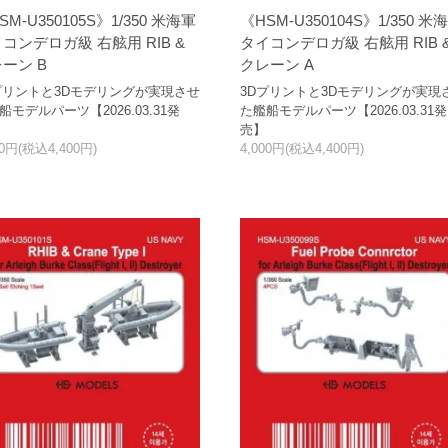
SM-U350105S》1/350 米海軍
《HSM-U350104S》1/350 米
コンデロガ級 右舷用 RIB &
タイコンデロガ級 右舷用 RIB 
ーン B
クレーン A
プリントと3Dモデリングが実現させ
3Dプリントと3Dモデリングが実現
船モデルパーツ【2026.03.31発
た艦船モデルパーツ【2026.03.31発
売】
00円(税込4,400円)
4,000円(税込4,400円)