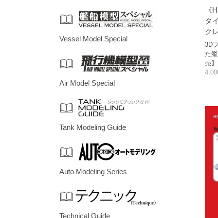
《H
タイ
クレ
Vessel Model Special
3D
た艦
売】
4,0
Air Model Special
Tank Modeling Guide
Auto Modeling Series
Technical Guide