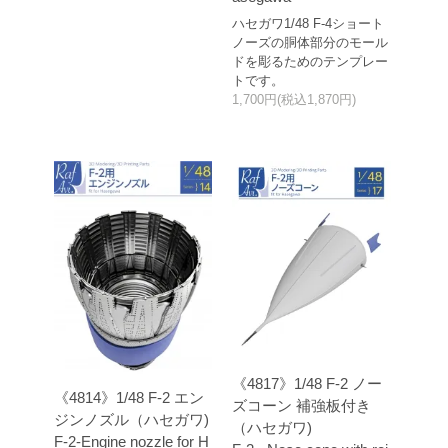
ハセガワ1/48 F-4ショート
ノーズの胴体部分のモール
ドを彫るためのテンプレー
トです。
1,700円(税込1,870円)
《4817》1/48 F-2 ノー
《4814》1/48 F-2 エン
ズコーン 補強板付き
ジンノズル（ハセガワ)
（ハセガワ)
F-2-Engine nozzle for H