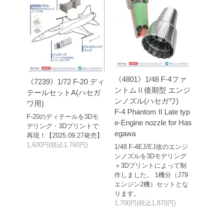
《4801》1/48 F-4ファ
《7239》1/72 F-20 ディ
ントムⅡ後期型 エンジ
テールセットA(ハセガ
ンノズル(ハセガワ)
ワ用)
F-4 Phantom II Late typ
F-20のディテールを3Dモ
e-Engine nozzle for Has
デリング・3Dプリントで
egawa
再現！【2025.09.27発売】
1,600円(税込1,760円)
1/48 F-4EJ/EJ改のエンジ
ンノズルを3Dモデリング
＋3Dプリントによって制
作しました。 1機分（J79
エンジン2機）セットとな
ります。
1,700円(税込1,870円)