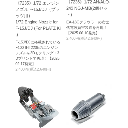
《7236》1/72 AN/ALQ-
《7235》1/72 エンジン
249 NGJ-MB(2個セッ
ノズル F-15J/DJ（プラ
ト)
ッツ用）
1/72 Engine Nozzle for
EA-18Gグラウラーの次世
代電波妨害装置を再現！
F-15J/DJ (For PLATZ Ki
【2025.06.10発売】
t)
2,400円(税込2,640円)
F-15J/DJに搭載されている
F100-IHI-220Eのエンジン
ノズルを3Dモデリング・3
Dプリントで再現！【2025.
02.17発売】
2,400円(税込2,640円)