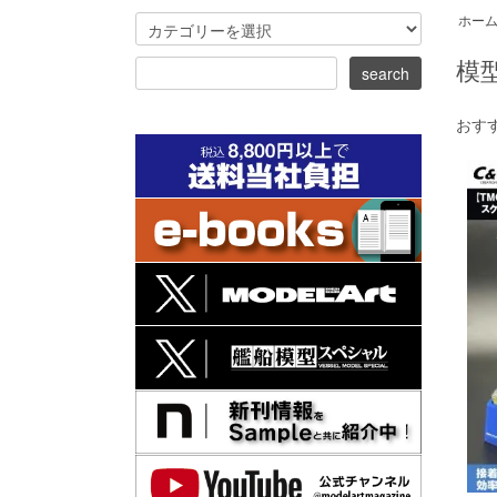
ホー
模
おす