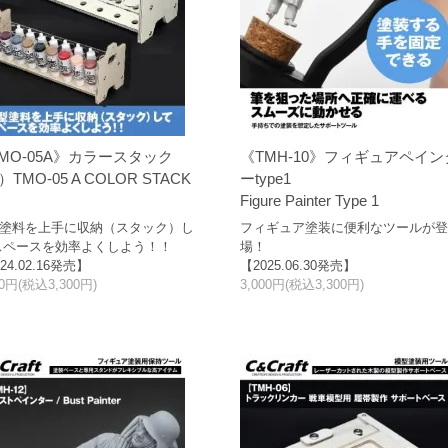
MO-05A》カラースタック
《TMH-10》フィギュアペイン
）TMO-05 A COLOR STACK
ーtype1
Figure Painter Type 1
塗料を上手に収納（スタック）し
フィギュア塗装に便利なツールが
スペースを効率よくしよう！！
場！
24.02.16発売】
【2025.06.30発売】
00円(税込3,300円)
3,000円(税込3,300円)