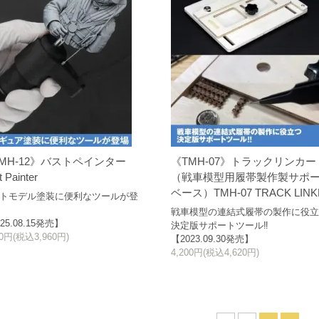
MH-12》バストペインター
《TMH-07》トラックリンカー
 Painter
（戦車模型用履帯製作製サポ
ベース）TMH-07 TRACK LINK
トモデル塗装に便利なツールが登
戦車模型の連結式履帯の製作に役
25.08.15発売】
決定版サポートツール‼
00円(税込3,960円)
【2023.09.30発売】
4,200円(税込4,620円)