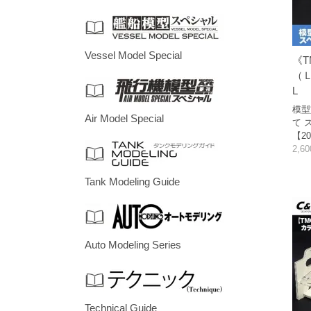
Vessel Model Special
《T
（Ｌ
L
模型
Air Model Special
て 
【20
2,6
Tank Modeling Guide
Auto Modeling Series
Technical Guide