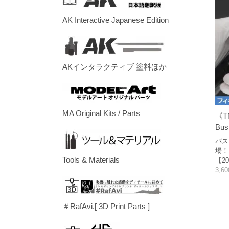
AK Interactive Japanese Edition
AKインタラクティブ 塗料ほか
MA Original Kits / Parts
《T
Bust
バス
場！
Tools & Materials
【20
3,6
＃RafAvi.[ 3D Print Parts ]