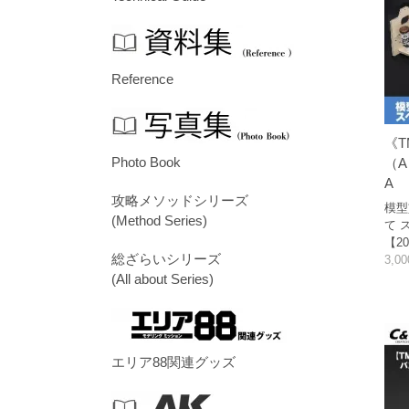
Reference
《T
Photo Book
（A
A
攻略メソッドシリーズ
模型
(Method Series)
て 
【20
総ざらいシリーズ
3,0
(All about Series)
エリア88関連グッズ