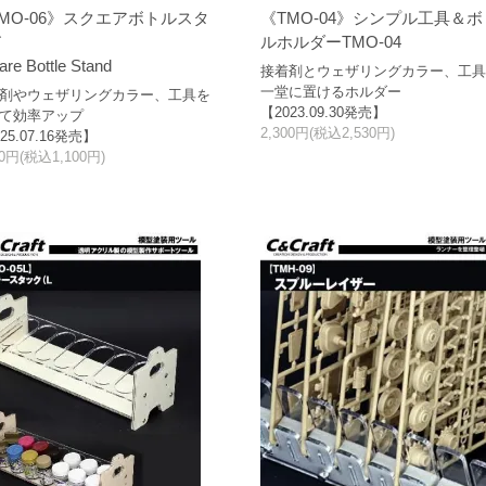
MO-06》スクエアボトルスタ
《TMO-04》シンプル工具＆ボ
ド
ルホルダーTMO-04
re Bottle Stand
接着剤とウェザリングカラー、工
一堂に置けるホルダー
剤やウェザリングカラー、工具を
【2023.09.30発売】
て効率アップ
2,300円(税込2,530円)
25.07.16発売】
00円(税込1,100円)