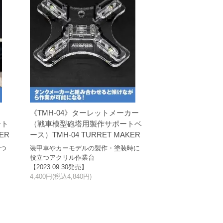
《TMH-04》ターレットメーカー
ート
（戦車模型砲塔用製作サポートベ
ER
ース）TMH-04 TURRET MAKER
立つ
装甲車やカーモデルの製作・塗装時に
役立つアクリル作業台
【2023.09.30発売】
4,400円(税込4,840円)