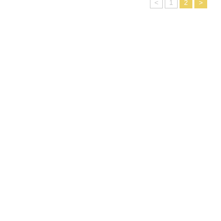
<
1
2
>