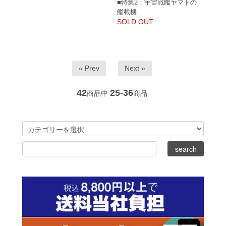
■特集2：宇宙戦艦ヤマトの
艦載機
SOLD OUT
« Prev
Next »
42
25-36
商品中
商品