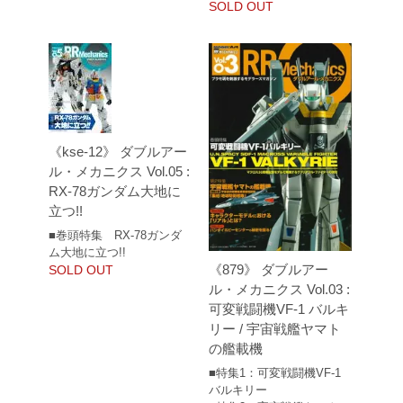
SOLD OUT
《kse-12》 ダブルアー
ル・メカニクス Vol.05 :
RX-78ガンダム大地に
立つ!!
■巻頭特集 RX-78ガンダ
ム大地に立つ!!
《879》 ダブルアー
SOLD OUT
ル・メカニクス Vol.03 :
可変戦闘機VF-1 バルキ
リー / 宇宙戦艦ヤマト
の艦載機
■特集1：可変戦闘機VF-1
バルキリー