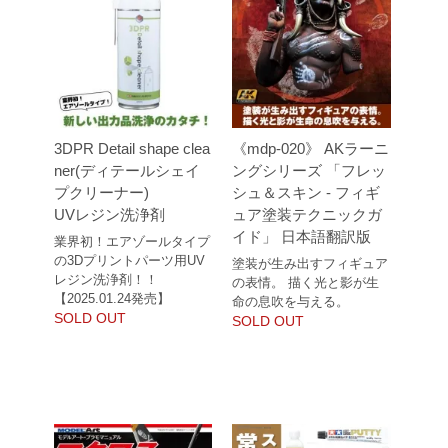
3DPR Detail shape clea
《mdp-020》 AKラーニ
ner(ディテールシェイ
ングシリーズ 「フレッ
プクリーナー)
シュ＆スキン - フィギ
UVレジン洗浄剤
ュア塗装テクニックガ
イド」 日本語翻訳版
業界初！エアゾールタイプ
の3Dプリントパーツ用UV
塗装が生み出すフィギュア
レジン洗浄剤！！
の表情。 描く光と影が生
【2025.01.24発売】
命の息吹を与える。
SOLD OUT
SOLD OUT