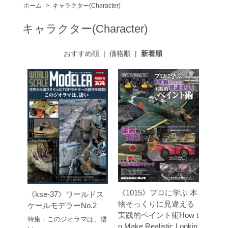
ホーム
>
キャラクター(Character)
キャラクター(Character)
おすすめ順
|
価格順
|
新着順
《1015》プロに学ぶ 本
《kse-37》ワールドス
物そっくりに見違える
ケールモデラーNo.2
実践的ペイント術How t
特集：このジオラマは、凄
o Make Realistic Lookin