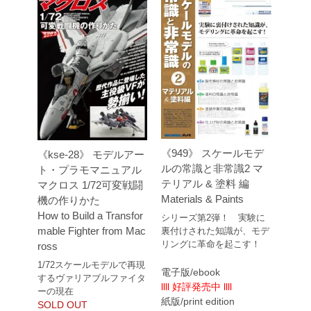
《949》 スケールモデ
《kse-28》 モデルアー
ルの常識と非常識2 マ
ト・プラモマニュアル
テリアル & 塗料 編
マクロス 1/72可変戦闘
Materials & Paints
機の作りかた
How to Build a Transfor
シリーズ第2弾！ 実験に
mable Fighter from Mac
裏付けされた知識が、モデ
リングに革命を起こす！
ross
1/72スケールモデルで再現
電子版/ebook
するヴァリアブルファイタ
llll 好評発売中 llll
ーの現在
紙版/print edition
SOLD OUT