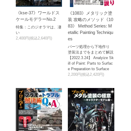
《kse-37》ワールドス
《1083》メタリック塗
ケールモデラーNo.2
装 攻略のメソッド《10
83》 Method Series: M
特集：このジオラマは、凄
etallic Painting Techniqu
い
2,400円(税込2,640円)
es
パーツ処理から下地作り
塗装法までをまとめて解説
【2022.3.24】 Analyize Sk
ill of Paint: Parts to Surfac
e Preparation to Surface
2,200円(税込2,420円)