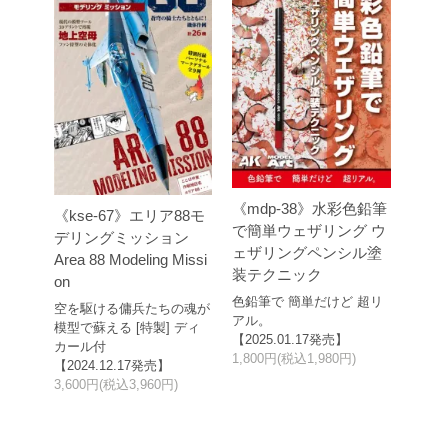
《mdp-38》水彩色鉛筆
《kse-67》エリア88モ
で簡単ウェザリング ウ
デリングミッション
ェザリングペンシル塗
Area 88 Modeling Missi
装テクニック
on
色鉛筆で 簡単だけど 超リ
空を駆ける傭兵たちの魂が
アル。
模型で蘇える [特製] ディ
【2025.01.17発売】
カール付
1,800円(税込1,980円)
【2024.12.17発売】
3,600円(税込3,960円)