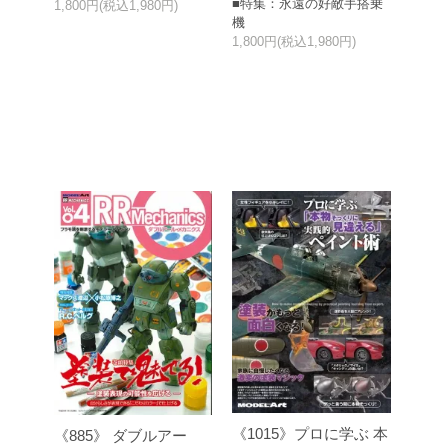
■特集：永遠の好敵手搭乗
1,800円(税込1,980円)
機
1,800円(税込1,980円)
《1015》プロに学ぶ 本
《885》 ダブルアー