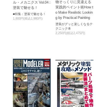
物そっくりに見違える
ル・メカニクス Vol.04 :
実践的ペイント術How t
塗装で魅せる！
o Make Realistic Lookin
■特集：塗装で魅せる！
g by Practical Painting
1,800円(税込1,980円)
塗装がグッと楽しくなるテ
クニック本
2,250円(税込2,475円)