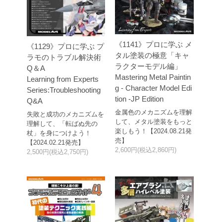
《1141》プロに学ぶ メ
《1129》プロに学ぶ プ
タル塗装の極意「キャ
ラモのトラブル解決術
ラクターモデル編」
Q＆A
Mastering Metal Paintin
Learning from Experts
g - Character Model Edi
Series:Troubleshooting
tion -JP Edition
Q&A
金属色のメカニズムを理解
失敗と成功のメカニズムを
して、メタル塗装をもっと
理解して、「転ばぬ先の
楽しもう！【2024.08.21発
杖」を身につけよう！
売】
【2024.02.21発売】
2,600円(税込2,860円)
2,500円(税込2,750円)