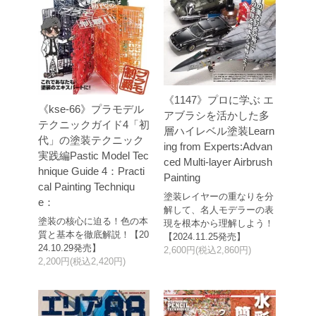
《1147》プロに学ぶ エ
《kse-66》プラモデル
アブラシを活かした多
テクニックガイド4「初
層ハイレベル塗装Learn
代」の塗装テクニック
ing from Experts:Advan
実践編Pastic Model Tec
ced Multi-layer Airbrush
hnique Guide 4：Practi
Painting
cal Painting Techniqu
塗装レイヤーの重なりを分
e：
解して、名人モデラーの表
塗装の核心に迫る！色の本
現を根本から理解しよう！
質と基本を徹底解説！【20
【2024.11.25発売】
24.10.29発売】
2,600円(税込2,860円)
2,200円(税込2,420円)