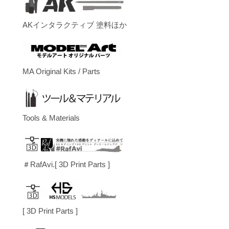
AKインタラクティブ 塗料ほか
MA Original Kits / Parts
Tools & Materials
＃RafAvi.[ 3D Print Parts ]
[ 3D Print Parts ]