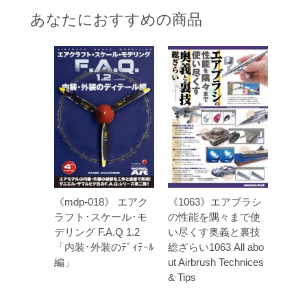
あなたにおすすめの商品
《mdp-018》 エアク
《1063》エアブラシ
ラフト･スケール･モ
の性能を隅々まで使
デリング F.A.Q 1.2
い尽くす奥義と裏技
「内装･外装のﾃﾞｨﾃｰﾙ
総ざらい1063 All abo
編」
ut Airbrush Technices
& Tips