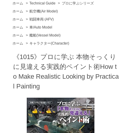
ホーム
>
Technical Guide
>
プロに学ぶシリーズ
ホーム
>
航空機(Air Model)
ホーム
>
戦闘車両 (AFV)
ホーム
>
車/Auto Model
ホーム
>
艦船(Vessel Model)
ホーム
>
キャラクター(Character)
《1015》プロに学ぶ 本物そっくり
に見違える実践的ペイント術How t
o Make Realistic Looking by Practica
l Painting